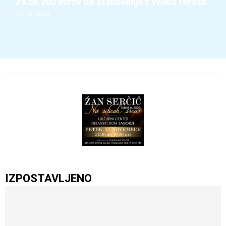
Za 56.200 evrov do stanovanja z veliko teraso
07. 08. 2026
IZPOSTAVLJENO