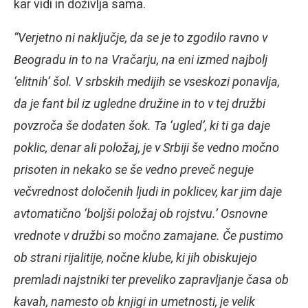
kar vidi in doživlja sama.
“Verjetno ni naključje, da se je to zgodilo ravno v
Beogradu in to na Vračarju, na eni izmed najbolj
‘elitnih’ šol. V srbskih medijih se vseskozi ponavlja,
da je fant bil iz ugledne družine in to v tej družbi
povzroča še dodaten šok. Ta ‘ugled’, ki ti ga daje
poklic, denar ali položaj, je v Srbiji še vedno močno
prisoten in nekako se še vedno preveč neguje
večvrednost določenih ljudi in poklicev, kar jim daje
avtomatično ‘boljši položaj ob rojstvu.’ Osnovne
vrednote v družbi so močno zamajane. Če pustimo
ob strani rijalitije, nočne klube, ki jih obiskujejo
premladi najstniki ter preveliko zapravljanje časa ob
kavah, namesto ob knjigi in umetnosti, je velik