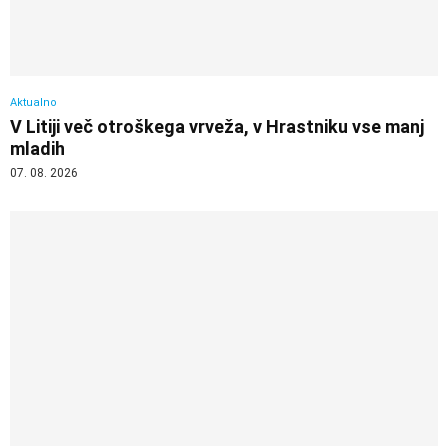
Aktualno
V Litiji več otroškega vrveža, v Hrastniku vse manj
mladih
07. 08. 2026