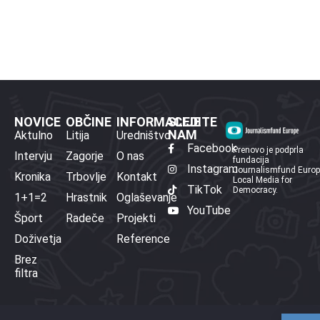
NOVICE
OBČINE
INFORMACIJE
SLEDITE
NAM
Aktulno
Litija
Uredništvo
Facebook
Prenovo je podprla
Intervju
Zagorje
O nas
fundacija
Instagram
Journalismfund Euro
Kronika
Trbovlje
Kontakt
Local Media for
TikTok
Democracy.
1+1=2
Hrastnik
Oglaševanje
YouTube
Šport
Radeče
Projekti
Doživetja
Reference
Brez
filtra