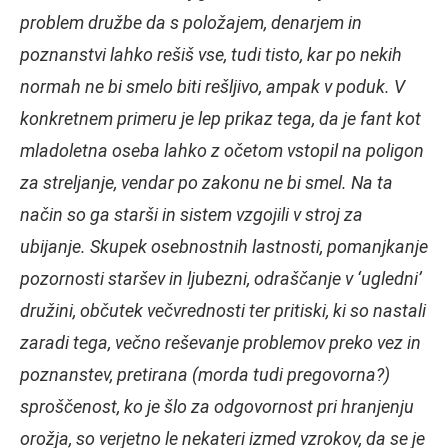
problem družbe da s položajem, denarjem in
poznanstvi lahko rešiš vse, tudi tisto, kar po nekih
normah ne bi smelo biti rešljivo, ampak v poduk. V
konkretnem primeru je lep prikaz tega, da je fant kot
mladoletna oseba lahko z očetom vstopil na poligon
za streljanje, vendar po zakonu ne bi smel. Na ta
način so ga starši in sistem vzgojili v stroj za
ubijanje. Skupek osebnostnih lastnosti, pomanjkanje
pozornosti staršev in ljubezni, odraščanje v ‘ugledni’
družini, občutek večvrednosti ter pritiski, ki so nastali
zaradi tega, večno reševanje problemov preko vez in
poznanstev, pretirana (morda tudi pregovorna?)
sproščenost, ko je šlo za odgovornost pri hranjenju
orožja, so verjetno le nekateri izmed vzrokov, da se je