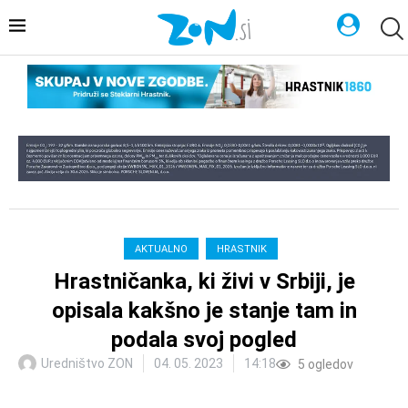
AKTUALNO
HRASTNIK
Hrastničanka, ki živi v Srbiji, je
opisala kakšno je stanje tam in
podala svoj pogled
Uredništvo ZON
04. 05. 2023
14:18
5
ogledov