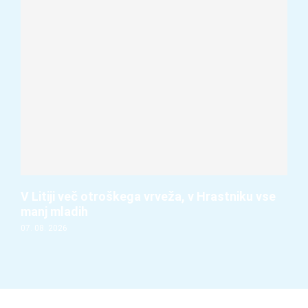
V Litiji več otroškega vrveža, v Hrastniku vse
manj mladih
07. 08. 2026