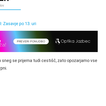
dov
 sneg se prijema tudi cestišč, zato opozarjamo vse
pni.