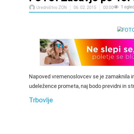
1
ogle
Uredništvo ZON
06. 02. 2015
00:00
Napoved vremenoslovcev se je zamaknila in
udeležence prometa, naj bodo previdni in str
Trbovlje