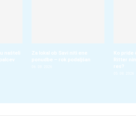
 našteli
Za lokal ob Savi niti ene
Ko pride 
palcev
ponudbe – rok podaljšan
Ritter ni
res?
06. 08. 2026
05. 08. 2026