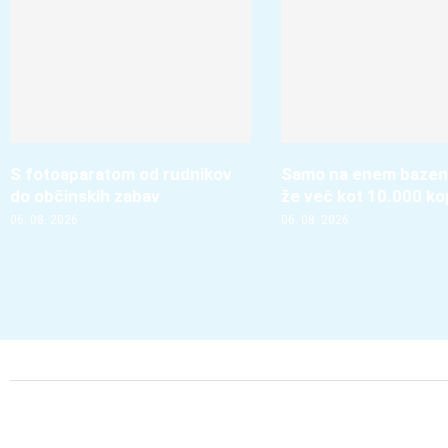
S fotoaparatom od rudnikov
Samo na enem bazenu
do občinskih zabav
že več kot 10.000 ko
06. 08. 2026
06. 08. 2026