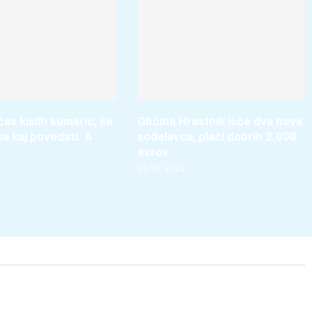
čas kislih kumaric, še
Občina Hrastnik išče dva nova
ma kaj povedati. A
sodelavca, plači dobrih 2.000
evrov
05. 08. 2026