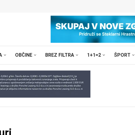
A
OBČINE
BREZ FILTRA
1+1=2
ŠPORT
uri