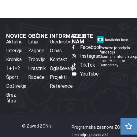
NOVICE
OBČINE
INFORMACIJE
SLEDITE
NAM
Aktulno
Litija
Uredništvo
Facebook
Prenovo je podprla
Intervju
Zagorje
O nas
fundacija
Instagram
Journalismfund Euro
Kronika
Trbovlje
Kontakt
Local Media for
TikTok
Democracy.
1+1=2
Hrastnik
Oglaševanje
YouTube
Šport
Radeče
Projekti
Doživetja
Reference
Brez
filtra
© Zavod ZON.si
Programska zasnova ZON
Temeljni pravni akt