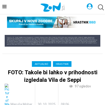
AKTUALNO
HRASTNIK
FOTO: Takole bi lahko v prihodnosti
izgledala Vila de Seppi
97
ogledov
Maruša Mohar
30. 10. 2025
08:06