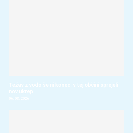
Težav z vodo še ni konec: v tej občini sprejeli
nov ukrep
06. 08. 2026