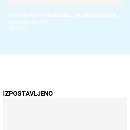
Ko pride čas kislih kumaric, še Ritter nima kaj
povedati. A res?
05. 08. 2026
IZPOSTAVLJENO