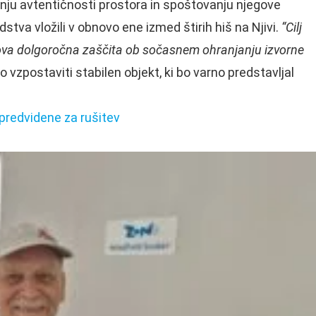
nju avtentičnosti prostora in spoštovanju njegove
edstva vložili v obnovo ene izmed štirih hiš na Njivi.
“Cilj
egova dolgoročna zaščita ob sočasnem ohranjanju izvorne
vzpostaviti stabilen objekt, ki bo varno predstavljal
predvidene za rušitev