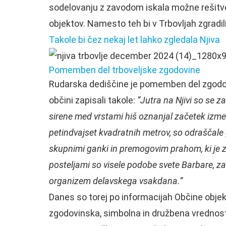
sodelovanju z zavodom iskala možne rešitve i
objektov. Namesto teh bi v Trbovljah zgradili
Takole bi čez nekaj let lahko zgledala Njiva
Pomemben del trboveljske zgodovine
Rudarska dediščine je pomemben del zgodovi
občini zapisali takole:
“Jutra na Njivi so se 
sirene med vrstami hiš oznanjal začetek izmen
petindvajset kvadratnih metrov, so odraščale g
skupnimi ganki in premogovim prahom, ki je 
posteljami so visele podobe svete Barbare, zaš
organizem delavskega vsakdana.”
Danes so torej po informacijah Občine objekt
zgodovinska, simbolna in družbena vrednost os