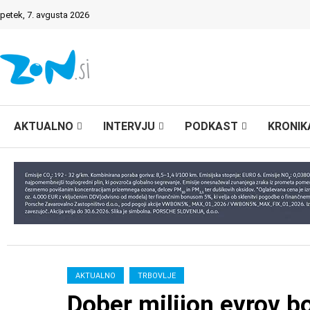
petek, 7. avgusta 2026
AKTUALNO
INTERVJU
PODKAST
KRONIK
AKTUALNO
TRBOVLJE
Dober milijon evrov b