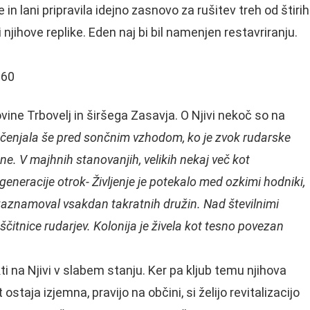
n lani pripravila idejno zasnovo za rušitev treh od štirih
 njihove replike. Eden naj bi bil namenjen restavriranju.
ne Trbovelj in širšega Zasavja. O Njivi nekoč so na
začenjala še pred sončnim vzhodom, ko je zvok rudarske
e. V majhnih stanovanjih, velikih nekaj več kot
eneracije otrok- Življenje je potekalo med ozkimi hodniki,
zaznamoval vsakdan takratnih družin. Nad številnimi
čitnice rudarjev. Kolonija je živela kot tesno povezan
i na Njivi v slabem stanju. Ker pa kljub temu njihova
taja izjemna, pravijo na občini, si želijo revitalizacijo