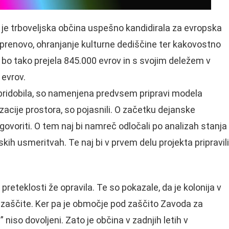
iva je trboveljska občina uspešno kandidirala za evropska
 prenovo, ohranjanje kulturne dediščine ter kakovostno
 bo tako prejela 845.000 evrov in s svojim deležem v
 evrov.
 pridobila, so namenjena predvsem pripravi modela
zacije prostora, so pojasnili. O začetku dejanske
ovoriti. O tem naj bi namreč odločali po analizah stanja
kih usmeritvah. Te naj bi v prvem delu projekta pripravili
reteklosti že opravila. Te so pokazale, da je kolonija v
zaščite. Ker pa je območje pod zaščito Zavoda za
 niso dovoljeni. Zato je občina v zadnjih letih v