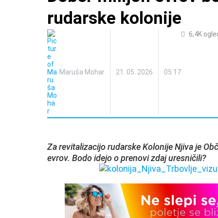
rudarske kolonije
6,4K
ogle
Maruša Mohar
21. 05. 2026
05:17
Za revitalizacijo rudarske Kolonije Njiva je Ob
evrov. Bodo idejo o prenovi zdaj uresničili?