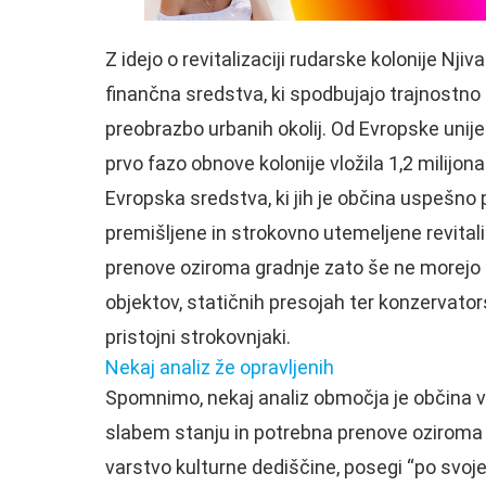
Z idejo o revitalizaciji rudarske kolonije Nj
finančna sredstva, ki spodbujajo trajnostno
preobrazbo urbanih okolij. Od Evropske unije
prvo fazo obnove kolonije vložila 1,2 milijona
Evropska sredstva, ki jih je občina uspešno
premišljene in strokovno utemeljene revitali
prenove oziroma gradnje zato še ne morejo g
objektov, statičnih presojah ter konzervators
pristojni strokovnjaki.
Nekaj analiz že opravljenih
Spomnimo, nekaj analiz območja je občina v p
slabem stanju in potrebna prenove oziroma 
varstvo kulturne dediščine, posegi “po svoje”