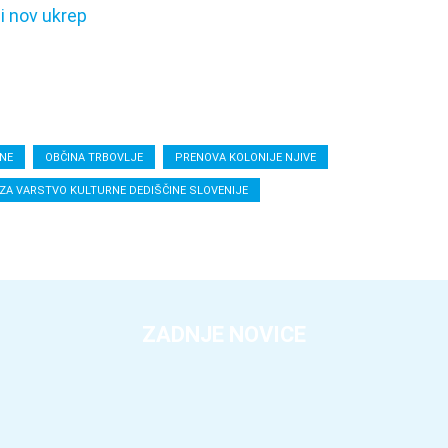
li nov ukrep
NE
OBČINA TRBOVLJE
PRENOVA KOLONIJE NJIVE
ZA VARSTVO KULTURNE DEDIŠČINE SLOVENIJE
ZADNJE NOVICE