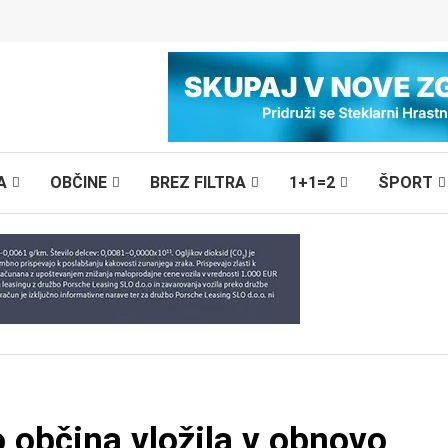
A
OBČINE
BREZ FILTRA
1+1=2
ŠPORT
o občina vložila v obnovo