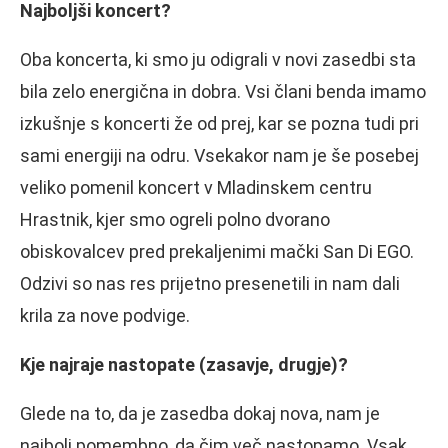
Najboljši koncert?
Oba koncerta, ki smo ju odigrali v novi zasedbi sta
bila zelo energična in dobra. Vsi člani benda imamo
izkušnje s koncerti že od prej, kar se pozna tudi pri
sami energiji na odru. Vsekakor nam je še posebej
veliko pomenil koncert v Mladinskem centru
Hrastnik, kjer smo ogreli polno dvorano
obiskovalcev pred prekaljenimi mački San Di EGO.
Odzivi so nas res prijetno presenetili in nam dali
krila za nove podvige.
Kje najraje nastopate (zasavje, drugje)?
Glede na to, da je zasedba dokaj nova, nam je
najbolj pomembno, da čim več nastopamo. Vsak