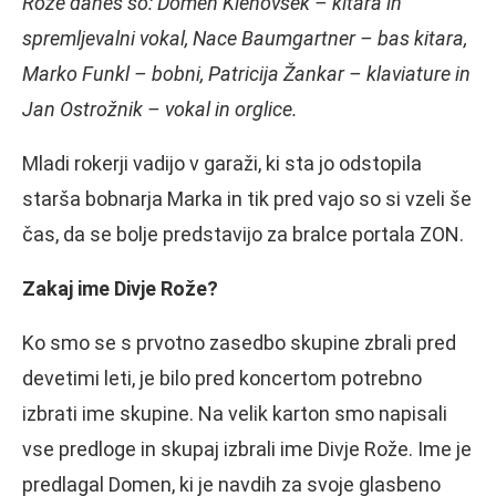
Rože danes so: Domen Klenovšek – kitara in
spremljevalni vokal, Nace Baumgartner – bas kitara,
Marko Funkl – bobni, Patricija Žankar – klaviature in
Jan Ostrožnik – vokal in orglice.
Mladi rokerji vadijo v garaži, ki sta jo odstopila
starša bobnarja Marka in tik pred vajo so si vzeli še
čas, da se bolje predstavijo za bralce portala ZON.
Zakaj ime Divje Rože?
Ko smo se s prvotno zasedbo skupine zbrali pred
devetimi leti, je bilo pred koncertom potrebno
izbrati ime skupine. Na velik karton smo napisali
vse predloge in skupaj izbrali ime Divje Rože. Ime je
predlagal Domen, ki je navdih za svoje glasbeno