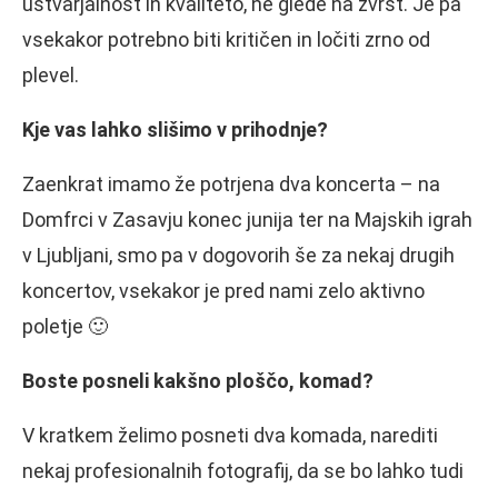
ustvarjalnost in kvaliteto, ne glede na zvrst. Je pa
vsekakor potrebno biti kritičen in ločiti zrno od
plevel.
Kje vas lahko slišimo v prihodnje?
Zaenkrat imamo že potrjena dva koncerta – na
Domfrci v Zasavju konec junija ter na Majskih igrah
v Ljubljani, smo pa v dogovorih še za nekaj drugih
koncertov, vsekakor je pred nami zelo aktivno
poletje 🙂
Boste posneli kakšno ploščo, komad?
V kratkem želimo posneti dva komada, narediti
nekaj profesionalnih fotografij, da se bo lahko tudi