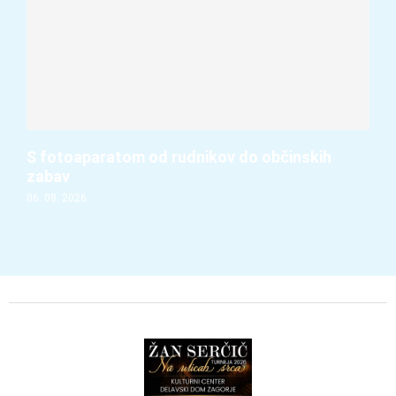
S fotoaparatom od rudnikov do občinskih
zabav
06. 08. 2026