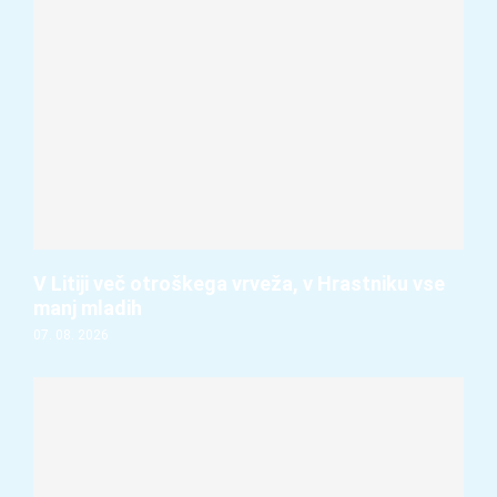
V Litiji več otroškega vrveža, v Hrastniku vse
manj mladih
07. 08. 2026