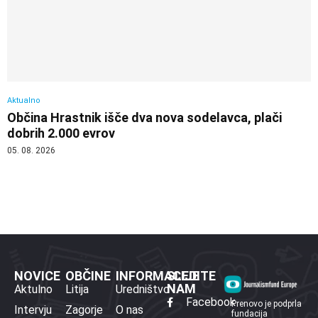
Aktualno
Občina Hrastnik išče dva nova sodelavca, plači
dobrih 2.000 evrov
05. 08. 2026
NOVICE
OBČINE
INFORMACIJE
SLEDITE
NAM
Aktulno
Litija
Uredništvo
Facebook
Prenovo je podprla
Intervju
Zagorje
O nas
fundacija