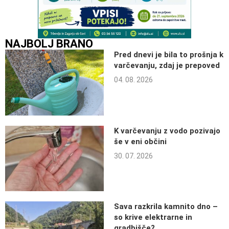
NAJBOLJ BRANO
Pred dnevi je bila to prošnja k
varčevanju, zdaj je prepoved
04. 08. 2026
K varčevanju z vodo pozivajo
še v eni občini
30. 07. 2026
Sava razkrila kamnito dno –
so krive elektrarne in
gradbišče?