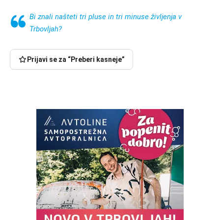
Bi znali našteti tri pluse in tri minuse življenja v
Trbovljah?
Prijavi se za “Preberi kasneje”