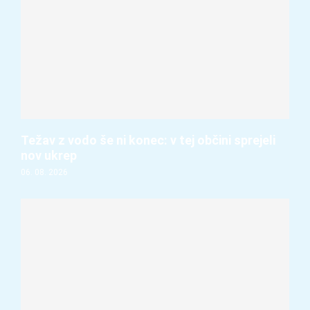
Težav z vodo še ni konec: v tej občini sprejeli
nov ukrep
06. 08. 2026