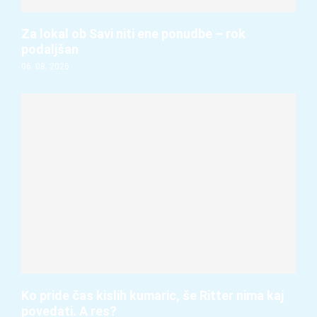
Za lokal ob Savi niti ene ponudbe – rok
podaljšan
06. 08. 2026
Ko pride čas kislih kumaric, še Ritter nima kaj
povedati. A res?