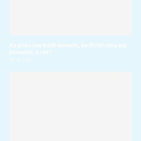
Ko pride čas kislih kumaric, še Ritter nima kaj
povedati. A res?
05. 08. 2026