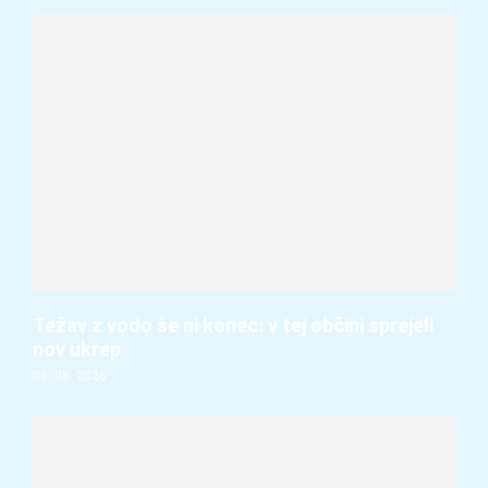
Težav z vodo še ni konec: v tej občini sprejeli
nov ukrep
06. 08. 2026