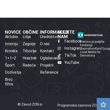
NOVICE
OBČINE
INFORMACIJE
SLEDITE
NAM
Aktulno
Litija
Uredništvo
Facebook
Prenovo je podprla
Intervju
Zagorje
O nas
fundacija
Instagram
Journalismfund Euro
Kronika
Trbovlje
Kontakt
Local Media for
TikTok
Democracy.
1+1=2
Hrastnik
Oglaševanje
YouTube
Šport
Radeče
Projekti
Doživetja
Reference
Brez
filtra
© Zavod ZON.si
Programska zasnova ZON