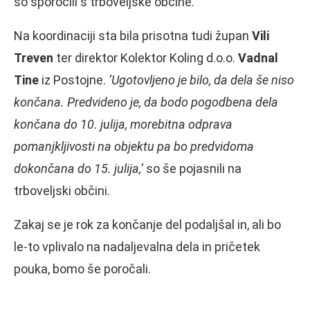
so sporočili s trboveljske občine.
Na koordinaciji sta bila prisotna tudi župan
Vili
Treven
ter direktor Kolektor Koling d.o.o.
Vadnal
Tine
iz Postojne.
‘Ugotovljeno je bilo, da dela še niso
končana. Predvideno je, da bodo pogodbena dela
končana do 10. julija, morebitna odprava
pomanjkljivosti na objektu pa bo predvidoma
dokončana do 15. julija,’
so še pojasnili na
trboveljski občini.
Zakaj se je rok za končanje del podaljšal in, ali bo
le-to vplivalo na nadaljevalna dela in pričetek
pouka, bomo še poročali.