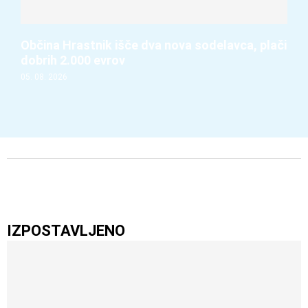
Občina Hrastnik išče dva nova sodelavca, plači
dobrih 2.000 evrov
05. 08. 2026
IZPOSTAVLJENO