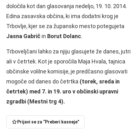
določila kot dan glasovanja nedeljo, 19. 10. 2014.
Edina zasavska občina, ki ima dodatni krog je
Trbovlje, kjer se za župansko mesto potegujeta
Jasna Gabrič
in
Borut Dolanc
.
Trboveljčani lahko za njiju glasujete že danes, jutri
ali v četrtek. Kot je sporočila Maja Hvala, tajnica
občinske volilne komisije, je predčasno glasovati
mogoče od danes do četrtka
(torek, sreda in
četrtek) med 7. in 19. uro v občinski upravni
zgradbi (Mestni trg 4).
Prijavi se za “Preberi kasneje”