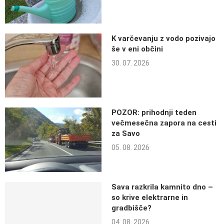
K varčevanju z vodo pozivajo
še v eni občini
30. 07. 2026
POZOR: prihodnji teden
večmesečna zapora na cesti
za Savo
05. 08. 2026
Sava razkrila kamnito dno –
so krive elektrarne in
gradbišče?
04. 08. 2026