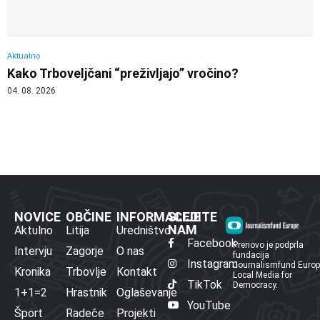
Aktualno
Kako Trboveljčani “preživljajo” vročino?
04. 08. 2026
NOVICE
OBČINE
INFORMACIJE
SLEDITE
NAM
Aktulno
Litija
Uredništvo
Facebook
Prenovo je podprla
Intervju
Zagorje
O nas
fundacija
Instagram
Journalismfund Euro
Kronika
Trbovlje
Kontakt
Local Media for
TikTok
Democracy.
1+1=2
Hrastnik
Oglaševanje
YouTube
Šport
Radeče
Projekti