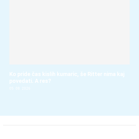
Ko pride čas kislih kumaric, še Ritter nima kaj
povedati. A res?
05. 08. 2026