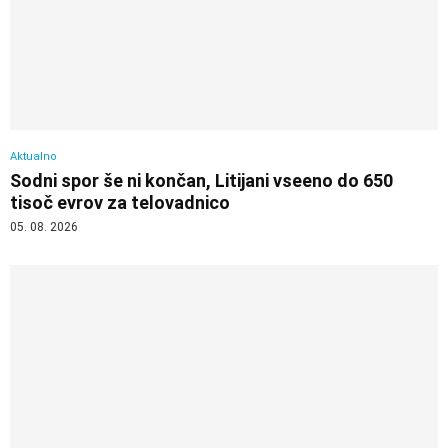
Aktualno
Sodni spor še ni končan, Litijani vseeno do 650
tisoč evrov za telovadnico
05. 08. 2026