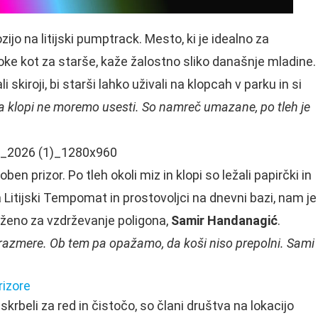
zijo na litijski pumptrack. Mesto, ki je idealno za
oke kot za starše, kaže žalostno sliko današnje mladine.
i skiroji, bi starši lahko uživali na klopcah v parku in si
na klopi ne moremo usesti. So namreč umazane, po tleh je
en prizor. Po tleh okoli miz in klopi so ležali papirčki in
va Litijski Tempomat in prostovoljci na dnevni bazi, nam je
olženo za vzdrževanje poligona,
Samir Handanagić
.
razmere. Ob tem pa opažamo, da koši niso prepolni. Sami
rizore
krbeli za red in čistočo, so člani društva na lokacijo