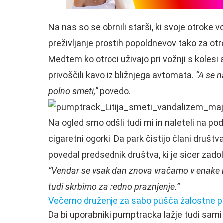
Na nas so se obrnili starši, ki svoje otroke vo
preživljanje prostih popoldnevov tako za otr
Medtem ko otroci uživajo pri vožnji s kolesi al
privoščili kavo iz bližnjega avtomata.
“A se 
polno smeti,”
povedo.
Na ogled smo odšli tudi mi in naleteli na podob
cigaretni ogorki. Da park čistijo člani društ
povedal predsednik društva, ki je sicer zad
“Vendar se vsak dan znova vračamo v enake 
tudi skrbimo za redno praznjenje.”
Večerno druženje za sabo pušča žalostne p
Da bi uporabniki pumptracka lažje tudi sami s