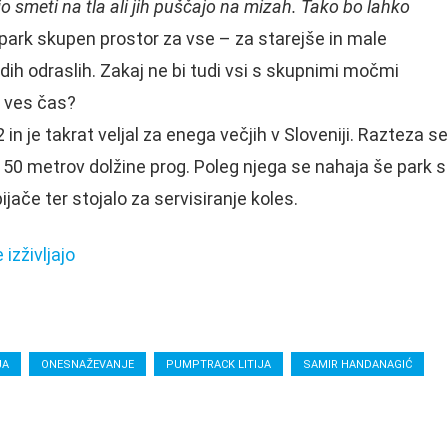
o smeti na tla ali jih puščajo na mizah. Tako bo lahko
ark skupen prostor za vse – za starejše in male
adih odraslih. Zakaj ne bi tudi vsi s skupnimi močmi
t ves čas?
 in je takrat veljal za enega večjih v Sloveniji. Razteza se
50 metrov dolžine prog. Poleg njega se nahaja še park s
ijače ter stojalo za servisiranje koles.
 izživljajo
JA
ONESNAŽEVANJE
PUMPTRACK LITIJA
SAMIR HANDANAGIĆ