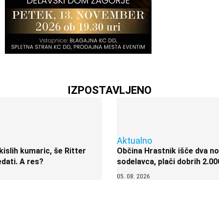
IZPOSTAVLJENO
Aktualno
kislih kumaric, še Ritter
Občina Hrastnik išče dva n
dati. A res?
sodelavca, plači dobrih 2.00
05. 08. 2026