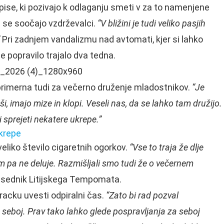
pise, ki pozivajo k odlaganju smeti v za to namenjene
m se soočajo vzdrževalci.
“V bližini je tudi veliko pasjih
Pri zadnjem vandalizmu nad avtomati, kjer si lahko
je popravilo trajalo dva tedna.
 primerna tudi za večerno druženje mladostnikov.
“Je
, imajo mize in klopi. Veseli nas, da se lahko tam družijo.
 sprejeti nekatere ukrepe.”
ukrepe
liko število cigaretnih ogorkov.
“Vse to traja že dlje
 pa ne deluje. Razmišljali smo tudi že o večernem
dsednik Litijskega Tempomata.
racku uvesti odpiralni čas.
“Zato bi rad pozval
 seboj. Prav tako lahko glede pospravljanja za seboj