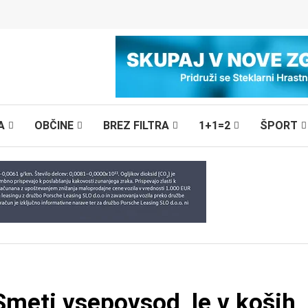
A
OBČINE
BREZ FILTRA
1+1=2
ŠPORT
Smeti vsepovsod, le v koših