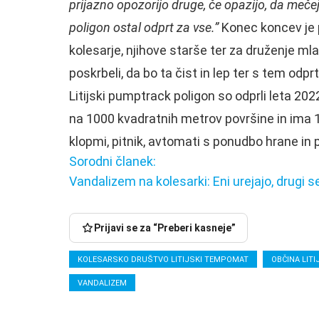
prijazno opozorijo druge, če opazijo, da mečej
poligon ostal odprt za vse.”
Konec koncev je p
kolesarje, njihove starše ter za druženje ml
poskrbeli, da bo ta čist in lep ter s tem odpr
Litijski pumptrack poligon so odprli leta 2022
na 1000 kvadratnih metrov površine in ima 1
klopmi, pitnik, avtomati s ponudbo hrane in p
Sorodni članek:
Vandalizem na kolesarki: Eni urejajo, drugi se
Na
Lakonci
Začenja
V
Prijavi se za “Preberi kasneje”
rohne,
se
Litiji
za
Za
izbira
več
KOLESARSKO DRUŠTVO LITIJSKI TEMPOMAT
OBČINA LITI
volanom
56.200
vodstva
otroškega
S
pa
evrov
zagorskega
vrveža,
fotoaparatom
VANDALIZEM
več
do
vrtca
v
od
kot
stanovanja
za
Hrastniku
rudnikov