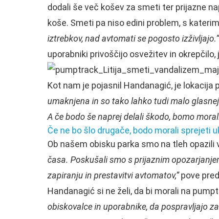
dodali še več košev za smeti ter prijazne na
koše. Smeti pa niso edini problem, s kateri
iztrebkov, nad avtomati se pogosto izživljajo.”
uporabniki privoščijo osvežitev in okrepčilo, 
Kot nam je pojasnil Handanagić, je lokacija
umaknjena in so tako lahko tudi malo glasnejši
A če bodo še naprej delali škodo, bomo morali
Če ne bo šlo drugače, bodo morali sprejeti 
Ob našem obisku parka smo na tleh opazili ve
časa. Poskušali smo s prijaznim opozarjanjem
zapiranju in prestavitvi avtomatov,”
pove pre
Handanagić si ne želi, da bi morali na pumpt
obiskovalce in uporabnike, da pospravljajo za