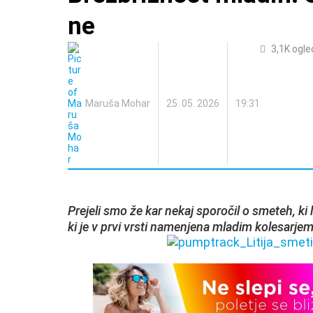
ne
3,1K
ogle
Maruša Mohar
25. 05. 2026
19:31
Prejeli smo že kar nekaj sporočil o smeteh, ki 
ki je v prvi vrsti namenjena mladim kolesarjem