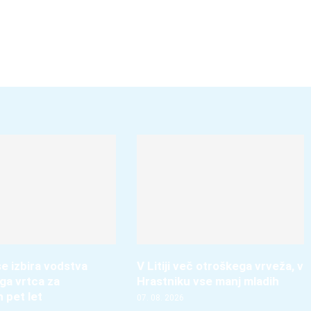
e izbira vodstva
V Litiji več otroškega vrveža, v
ga vrtca za
Hrastniku vse manj mladih
h pet let
07. 08. 2026