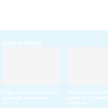
ZADNJE NOVICE
Poljak si je ob vikendu, v času
Na Lakonci rohne, za
prepovedi, zakuril ogenj
pa več kot 50 mladih
inženirjev
07. 08. 2026