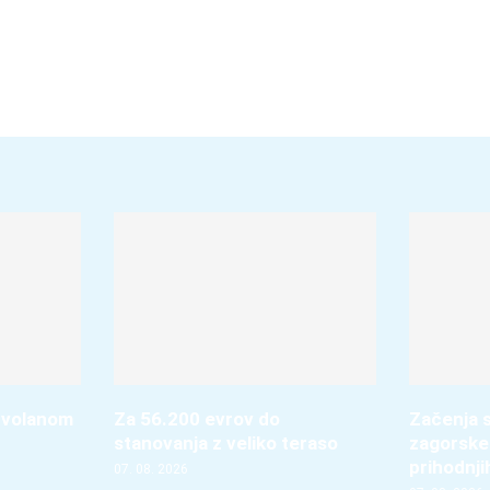
 volanom
Za 56.200 evrov do
Začenja s
stanovanja z veliko teraso
zagorske
prihodnji
07. 08. 2026