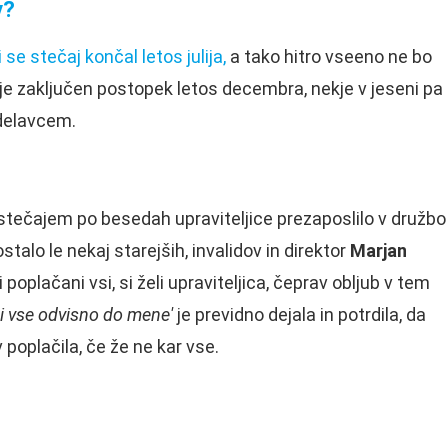
v?
i se stečaj končal letos julija,
a tako hitro vseeno ne bo
kuje zaključen postopek letos decembra, nekje v jeseni pa
 delavcem.
stečajem po besedah upraviteljice prezaposlilo v družbo
talo le nekaj starejših, invalidov in direktor
Marjan
 poplačani vsi, si želi upraviteljica, čeprav obljub v tem
ni vse odvisno do mene'
je previdno dejala in potrdila, da
 poplačila, če že ne kar vse.