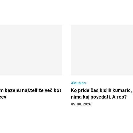
Aktualno
 bazenu našteli že več kot
Ko pride čas kislih kumaric,
cev
nima kaj povedati. A res?
05. 08. 2026