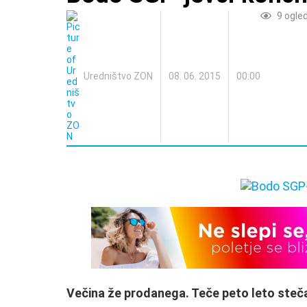
9
ogle
Uredništvo ZON
08. 06. 2015
00:00
Večina že prodanega. Teče peto leto steča