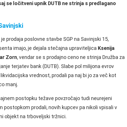
, saj se ločitveni upnik DUTB ne strinja s predlagano
Savinjski
 je prodaja poslovne stavbe SGP na Savinjski 15,
senta imajo, je dejala stečajna upraviteljica
Ksenija
kar Zorn
, vendar se s prodajno ceno ne strinja Družba za
janje terjatev bank (DUTB). Slabe pol milijona evrov
likvidacijska vrednost, prodali pa naj bi jo za več kot
co manj.
ajnem postopku težave povzročajo tudi neurejeni
m postopkom prodali, novih kupcev pa nikoli vpisali v
i objekt na trboveljski tržnici.