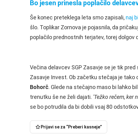
Bo jesen prinesla poplačilo delavce
Še konec preteklega leta smo zapisali,
naj b
šlo. Toplikar Zornova je pojasnila, da priča
poplačilo prednostnih terjatev, torej dolgov
Večina delavcev SGP Zasavje se je tik pred 
Zasavje Invest. Ob začetku stečaja je tako os
Bohorč
. Glede na stečajno maso bi lahko bili
trenutku še ne želi dajati.
'Težko rečem, ker 
se bo potrudila da bi dobili vsaj 80 odstotkov
Prijavi se za “Preberi kasneje”