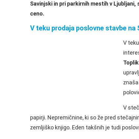
Savinjski in pri parkirnih mestih v Ljubljani
ceno.
V teku prodaja poslovne stavbe na 
V teku
intere
Topli
upravl
znaša 
polovi
V steč
papirji. Nepremičnine, ki so že pred stečajni
zemljiško knjigo. Eden takšnih je tudi poslovn