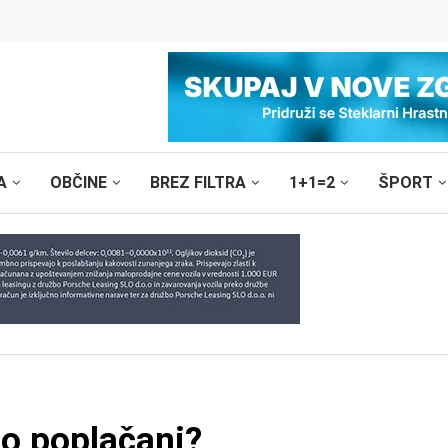
A
OBČINE
BREZ FILTRA
1+1=2
ŠPORT
o poplačani?