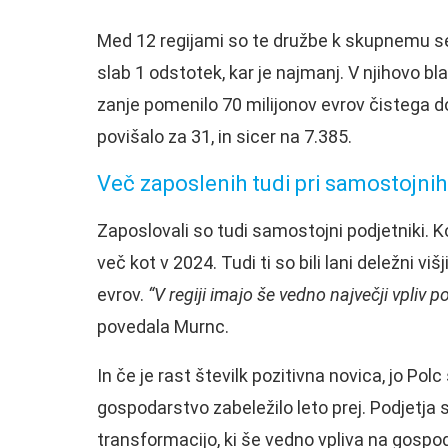
Med 12 regijami so te družbe k skupnemu seš
slab 1 odstotek, kar je najmanj. V njihovo bla
zanje pomenilo 70 milijonov evrov čistega do
povišalo za 31, in sicer na 7.385.
Več zaposlenih tudi pri samostojnih
Zaposlovali so tudi samostojni podjetniki. K
več kot v 2024. Tudi ti so bili lani deležni vi
evrov.
“V regiji imajo še vedno največji vpliv p
povedala Murnc.
In če je rast številk pozitivna novica, jo Po
gospodarstvo zabeležilo leto prej. Podjetja s
transformacijo, ki še vedno vpliva na gospoda