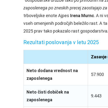
“Gospodarske družbe tako po prihodnih na za
zaposlenega po zneskih precej zaostajajo za
trboveljske enote Ajpes
Irena Murnc
. A ni 
vseh omenjenih področjih beležilo rast. A ta
2025 prav tako pokazalo rast gospodarstva
Rezultati poslovanja v letu 2025
Zasavje 
Neto dodana vrednost na
57.900
zaposlenega
Neto čisti dobiček na
9.443
zaposlenega