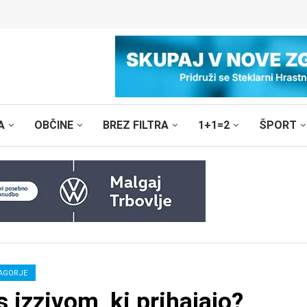
A
OBČINE
BREZ FILTRA
1+1=2
ŠPORT
AGORJE
 izzivom, ki prihajajo?