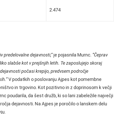
2.474
liv predelovalne dejavnosti,”
je pojasnila Murnc.
“Čeprav
iko slabše kot v prejšnjih letih. Te zaposlujejo skoraj
e dejavnosti počasi krepijo, predvsem področje
ih.”
V podatkih o poslovanju Ajpes kot pomembne
ištvo in trgovino. Kot pozitivno in z doprinosom k večji
 poudarila, da šest družb, ki so lani zabeležile največji
dročja dejavnosti. Na Ajpes je poročilo o lanskem delu
ju.