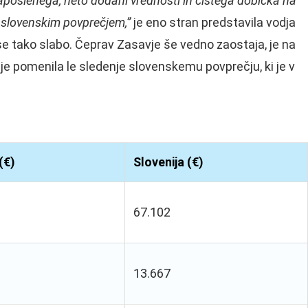
poslenega, neto dodani vrednosti in čistega dobička na
 slovenskim povprečjem,”
je eno stran predstavila vodja
vse tako slabo. Čeprav Zasavje še vedno zaostaja, je na
 je pomenila le sledenje slovenskemu povprečju, ki je v
.
(€)
Slovenija (€)
67.102
13.667