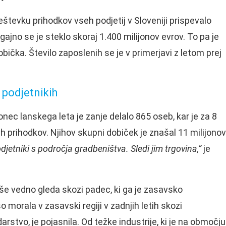
tevku prihodkov vseh podjetij v Sloveniji prispevalo
gajno se je steklo skoraj 1.400 milijonov evrov. To pa je
bička. Število zaposlenih se je v primerjavi z letom prej
 podjetnikih
onec lanskega leta je zanje delalo 865 oseb, kar je za 8
šjih prihodkov. Njihov skupni dobiček je znašal 11 milijonov
odjetniki s področja gradbeništva. Sledi jim trgovina,”
je
lc še vedno gleda skozi padec, ki ga je zasavsko
o morala v zasavski regiji v zadnjih letih skozi
rstvo, je pojasnila. Od težke industrije, ki je na območju