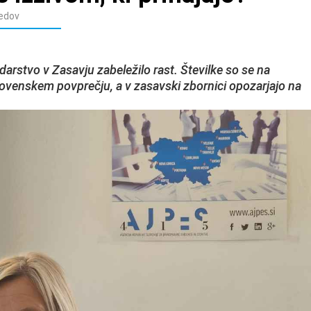
edov
arstvo v Zasavju zabeležilo rast. Številke so se na
slovenskem povprečju, a v zasavski zbornici opozarjajo na