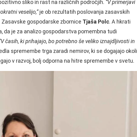
ozitivno sliko in rast na različnih področjih.
“V primerjavi
okratni veselijo,”
je ob rezultatih poslovanja zasavskih
ica Zasavske gospodarske zbornice
Tjaša Polc
. A hkrati
 pa, da je za analizo gospodarstva pomembna tudi
“V časih, ki prihajajo, bo potrebno še veliko iznajdljivosti in
edla spremembe trga zaradi nemirov, ki se dogajajo okoli
vlagajo v razvoj, bolj odporna na hitre spremembe v svetu.