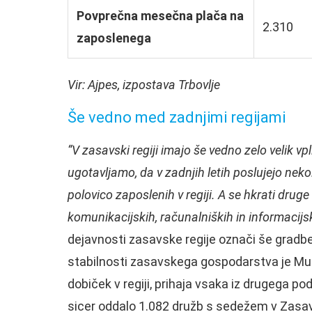
Povprečna mesečna plača na
2.310
zaposlenega
Vir: Ajpes, izpostava Trbovlje
Še vedno med zadnjimi regijami
“V zasavski regiji imajo še vedno zelo velik vp
ugotavljamo, da v zadnjih letih poslujejo nekol
polovico zaposlenih v regiji. A se hkrati drug
komunikacijskih, računalniških in informacijsk
dejavnosti zasavske regije označi še gradben
stabilnosti zasavskega gospodarstva je Murnc
dobiček v regiji, prihaja vsaka iz drugega po
sicer oddalo 1.082 družb s sedežem v Zasav