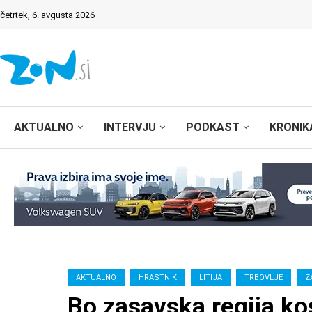
četrtek, 6. avgusta 2026
AKTUALNO
INTERVJU
PODKAST
KRONIK
AKTUALNO
HRASTNIK
LITIJA
TRBOVLJE
Z
Bo zasavska regija kos