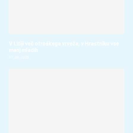
V Litiji več otroškega vrveža, v Hrastniku vse
manj mladih
07. 08. 2026