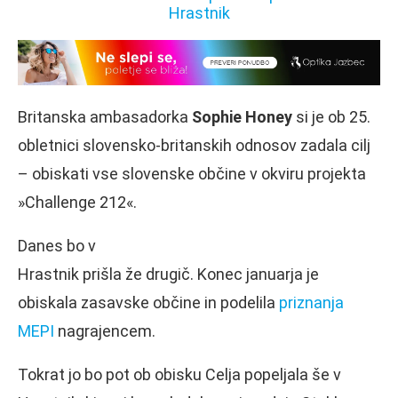
Britanska ambasadorka
Sophie Honey
si je ob 25.
obletnici slovensko-britanskih odnosov zadala cilj
– obiskati vse slovenske občine v okviru projekta
»Challenge 212«.
Danes bo v
Hrastnik prišla že drugič. Konec januarja je
obiskala zasavske občine in podelila
priznanja
MEPI
nagrajencem.
Tokrat jo bo pot ob obisku Celja popeljala še v