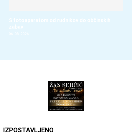
S fotoaparatom od rudnikov do občinskih
zabav
06. 08. 2026
IZPOSTAVLJENO