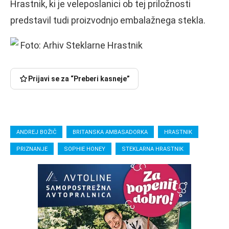
Hrastnik, ki je veleposlanici ob tej priložnosti
predstavil tudi proizvodnjo embalažnega stekla.
Foto: Arhiv Steklarne Hrastnik
Prijavi se za “Preberi kasneje”
ANDREJ BOŽIČ
BRITANSKA AMBASADORKA
HRASTNIK
PRIZNANJE
SOPHIE HONEY
STEKLARNA HRASTNIK