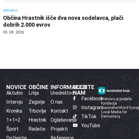
Aktualno
Občina Hrastnik išče dva nova sodelavca, plači
dobrih 2.000 evrov
05. 08. 2026
NOVICE
OBČINE
INFORMACIJE
SLEDITE
NAM
Aktulno
Litija
Uredništvo
Facebook
Prenovo je podprla
Intervju
Zagorje
O nas
fundacija
Instagram
Journalismfund Euro
Kronika
Trbovlje
Kontakt
Local Media for
TikTok
Democracy.
1+1=2
Hrastnik
Oglaševanje
YouTube
Šport
Radeče
Projekti
Doživetja
Reference