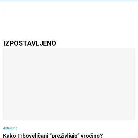
IZPOSTAVLJENO
Aktualno
Kako Trboveljčani “preživljajo” vročino?