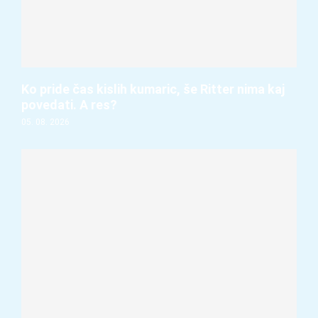
Ko pride čas kislih kumaric, še Ritter nima kaj
povedati. A res?
05. 08. 2026