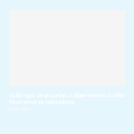
Sodni spor še ni končan, Litijani vseeno do 650
tisoč evrov za telovadnico
05. 08. 2026