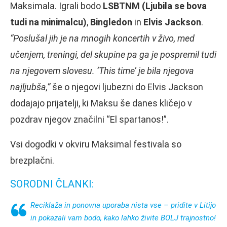
Maksimala. Igrali bodo
LSBTNM (Ljubila se bova
tudi na minimalcu)
,
Bingledon
in
Elvis Jackson
.
“Poslušal jih je na mnogih koncertih v živo, med
učenjem, treningi, del skupine pa ga je pospremil tudi
na njegovem slovesu. ‘This time’ je bila njegova
najljubša,”
še o njegovi ljubezni do Elvis Jackson
dodajajo prijatelji, ki Maksu še danes kličejo v
pozdrav njegov značilni “El spartanos!”.
Vsi dogodki v okviru Maksimal festivala so
brezplačni.
SORODNI ČLANKI:
Reciklaža in ponovna uporaba nista vse – pridite v Litijo
in pokazali vam bodo, kako lahko živite BOLJ trajnostno!