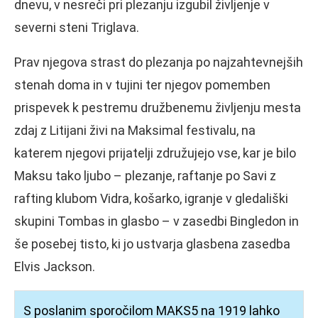
dnevu, v nesreči pri plezanju izgubil življenje v
severni steni Triglava.
Prav njegova strast do plezanja po najzahtevnejših
stenah doma in v tujini ter njegov pomemben
prispevek k pestremu družbenemu življenju mesta
zdaj z Litijani živi na Maksimal festivalu, na
katerem njegovi prijatelji združujejo vse, kar je bilo
Maksu tako ljubo – plezanje, raftanje po Savi z
rafting klubom Vidra, košarko, igranje v gledališki
skupini Tombas in glasbo – v zasedbi Bingledon in
še posebej tisto, ki jo ustvarja glasbena zasedba
Elvis Jackson.
S poslanim sporočilom MAKS5 na 1919 lahko