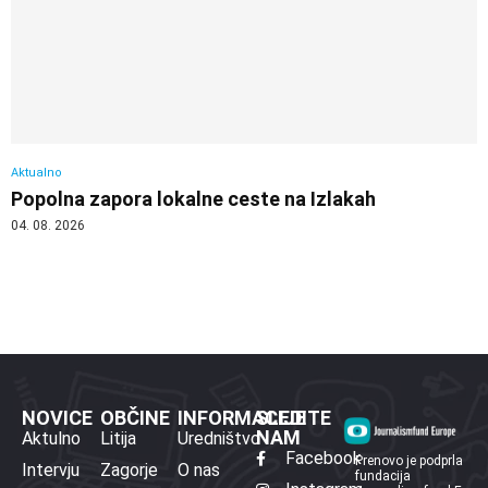
Aktualno
Popolna zapora lokalne ceste na Izlakah
04. 08. 2026
NOVICE
OBČINE
INFORMACIJE
SLEDITE
NAM
Aktulno
Litija
Uredništvo
Facebook
Prenovo je podprla
Intervju
Zagorje
O nas
fundacija