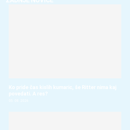
ZADNJE NOVICE
Ko pride čas kislih kumaric, še Ritter nima kaj
povedati. A res?
05. 08. 2026