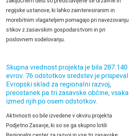
zaključnem delu so predstavljene še državne in
regijske ustanove, ki lahko zainteresiranim in
morebitnim vlagateljem pomagajo pri navezovanju
stikov z zasavskim gospodarstvom in pri
poslovnem sodelovanju.
Skupna vrednost projekta je bila 287.140
evrov. 76 odstotkov sredstev je prispeval
Evropski sklad za regionalni razvoj,
preostanek pa tri zasavske občine, vsaka
izmed njih po osem odstotkov.
Aktivnosti so bile izvedene v okviru projekta
Podjetno Zasavje, ki so se ga skupno lotili
Regionalni center za razvoj in vse tri zasavske