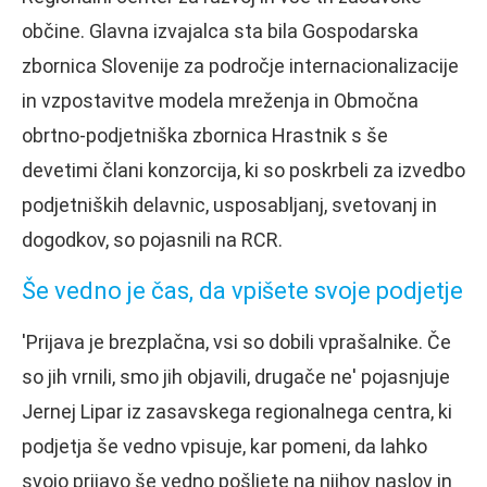
občine. Glavna izvajalca sta bila Gospodarska
zbornica Slovenije za področje internacionalizacije
in vzpostavitve modela mreženja in Območna
obrtno-podjetniška zbornica Hrastnik s še
devetimi člani konzorcija, ki so poskrbeli za izvedbo
podjetniških delavnic, usposabljanj, svetovanj in
dogodkov, so pojasnili na RCR.
Še vedno je čas, da vpišete svoje podjetje
'Prijava je brezplačna, vsi so dobili vprašalnike. Če
so jih vrnili, smo jih objavili, drugače ne' pojasnjuje
Jernej Lipar iz zasavskega regionalnega centra, ki
podjetja še vedno vpisuje, kar pomeni, da lahko
svojo prijavo še vedno pošljete na njihov naslov in