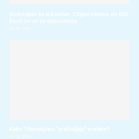
Sodni spor še ni končan, Litijani vseeno do 650
tisoč evrov za telovadnico
05. 08. 2026
Kako Trboveljčani “preživljajo” vročino?
04. 08. 2026