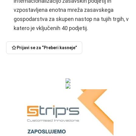
internacionalizacijo zasavskih podjetij in
vzpostavljena enotna mreža zasavskega
gospodarstva za skupen nastop na tujih trgih, v
katero je vključenih 40 podjetij.
Prijavi se za “Preberi kasneje”