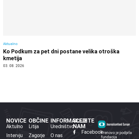
Aktualno
Ko Podkum za pet dni postane velika otroška
kmetija
03. 08. 2026
NOVICE
OBČINE
INFORMACIJE
SLEDITE
NAM
Aktulno
Litija
Uredništvo
Facebook
Prenovo je podprla
Intervju
Zagorje
O nas
fundacija