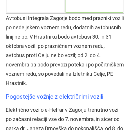
Avtobusi Integrala Zagorje bodo med prazniki vozili
po nedeljskem voznem redu, dodatnih avtobusnih
linij ne bo. V Hrastniku bodo avtobusi 30. in 31.
oktobra vozili po prazničnem voznem redu,
avtobus proti Celju ne bo vozil; od 2. do 4.
novembra pa bodo prevozi potekali po počitniškem
voznem redu, so povedali na Izletniku Celje, PE
Hrastnik.
Pogostejše vožnje z električnimi vozili
Električno vozilo e-Helfar v Zagorju trenutno vozi
po začasni relaciji vse do 7. novembra, in sicer od
parka dr. Janeza Drnovška do pokopališča, od 8. do