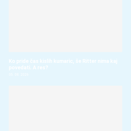
Ko pride čas kislih kumaric, še Ritter nima kaj
povedati. A res?
05. 08. 2026