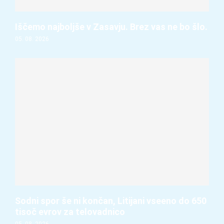
Iščemo najboljše v Zasavju. Brez vas ne bo šlo.
05. 08. 2026
Sodni spor še ni končan, Litijani vseeno do 650
tisoč evrov za telovadnico
05. 08. 2026