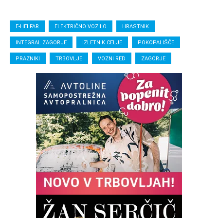
E-HELFAR
ELEKTRIČNO VOZILO
HRASTNIK
INTEGRAL ZAGORJE
IZLETNIK CELJE
POKOPALIŠČE
PRAZNIKI
TRBOVLJE
VOZNI RED
ZAGORJE