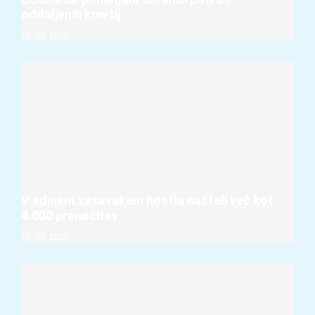
oddaljenih kmetij
10. 08. 2026
V edinem zasavskem hostlu našteli več kot
4.000 prenočitev
10. 08. 2026