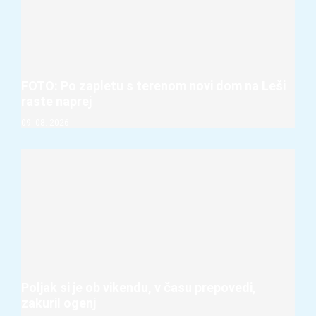
FOTO: Po zapletu s terenom novi dom na Leši
raste naprej
09. 08. 2026
Poljak si je ob vikendu, v času prepovedi,
zakuril ogenj