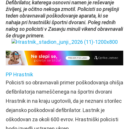
Defibrilator, katerega osnovni namen je reševanje
življenj, je očitno nekoga zmotil. Policisti so prejšnji
teden obravnavali poškodovanje aparata, ki se
nahaja pri hrastniški športni dvorani. Poleg rednih
nalog so policisti v Zasavju minuli vikend obravnavali
še druge primere.
PP Hrastnik
Policisti so obravnavali primer poškodovanja ohišja
defibrilatorja nameščenega na športni dvorani
Hrastnik in na kraju ugotovili, da je neznani storilec
dejansko poškodoval defibrilator. Lastnik je
oškodovan za okoli 600 evrov. Hrastniški policisti
bodo izvedli ustrezen ukrep.