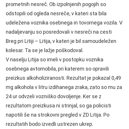
prometnih nesreč. Ob izpolnjenih pogojih so
odstopili od ogleda nesreče, v kateri sta bila
udeležena voznika osebnega in tovornega vozila. V
nadaljevanju so posredovali v nesreči na cesti
Breg pri Litiji – Litija, v kateri je bil samoudeležen
kolesar. Ta se je lažje poškodoval.
V naselju Litija so imeli v postopku voznika
osebnega avtomobila, pri katerem so opravili
preizkus alkoholiziranosti. Rezultat je pokazal 0,49
mg alkohola v litru izdihanega zraka, zato so mu za
24 ur odvzeli vozniško dovoljenje. Ker se z
rezultatom preizkusa ni strinjal, so ga policisti
napotili še na strokovni pregled v ZD Litija. Po
rezultatih bodo izvedli ustrezen ukrep.