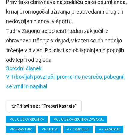
Prav tako obravnava na sodišču čaka osumljenca,
ki naj bi omogočal uživanja prepovedanih drog ali
nedovoljenih snovi v športu.
Tudi v Zagorju so policisti teden zaključili z
obravnavo trčenja v divjad, v kateri so ob nedeljo
trčenje v divjad. Policisti so ob izpolnjenih pogojih
odstopili od ogleda.
Sorodni članek:
V Trbovljah povzročil prometno nesrečo, pobegnil,
se vrnil in napihal
Prijavi se za “Preberi kasneje”
POLICIJSKA KRONIKA
POLICIJSKA KRONIKA ZASAVJE
PP HRASTNIK
PP LITIJA
PP TRBOVLJE
PP ZAGORJE