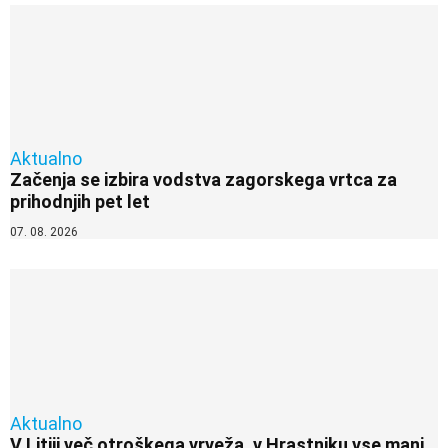
Aktualno
Začenja se izbira vodstva zagorskega vrtca za
prihodnjih pet let
07. 08. 2026
Aktualno
V Litiji več otroškega vrveža, v Hrastniku vse manj