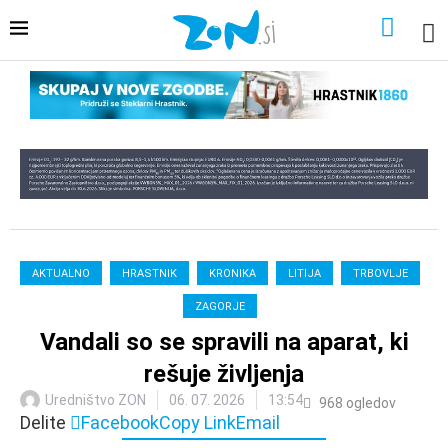
AKTUALNO
HRASTNIK
KRONIKA
LITIJA
TRBOVLJE
ZAGORJE
Vandali so se spravili na aparat, ki
rešuje življenja
Uredništvo ZON
06. 07. 2026
13:54
968
ogledov
Delite
Facebook
Copy Link
Email