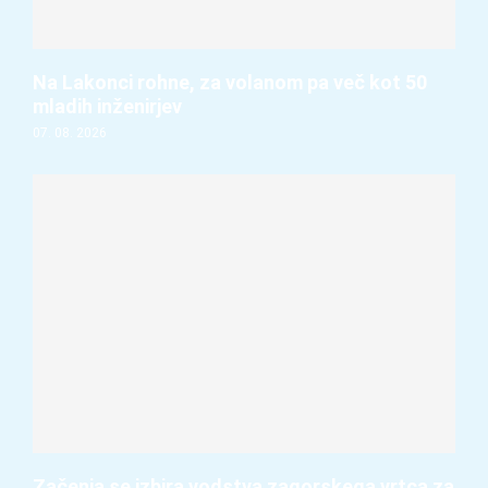
Na Lakonci rohne, za volanom pa več kot 50
mladih inženirjev
07. 08. 2026
Začenja se izbira vodstva zagorskega vrtca za