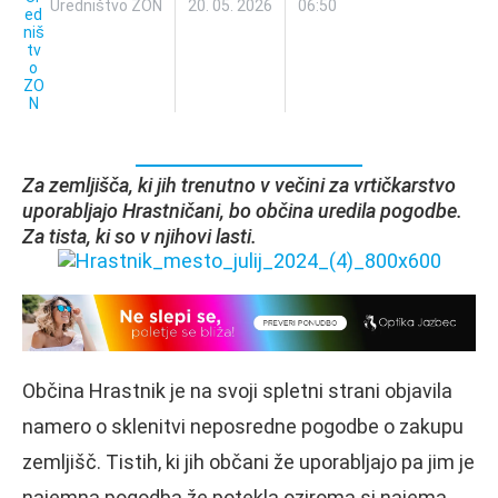
Uredništvo ZON
20. 05. 2026
06:50
Za zemljišča, ki jih trenutno v večini za vrtičkarstvo
uporabljajo Hrastničani, bo občina uredila pogodbe.
Za tista, ki so v njihovi lasti.
Občina Hrastnik je na svoji spletni strani objavila
namero o sklenitvi neposredne pogodbe o zakupu
zemljišč. Tistih, ki jih občani že uporabljajo pa jim je
najemna pogodba že potekla oziroma si najema