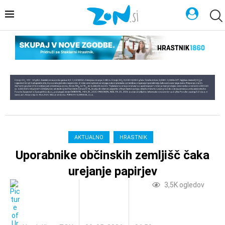
AKTUALNO
HRASTNIK
Uporabnike občinskih zemljišč čaka
urejanje papirjev
3,5K
ogledov