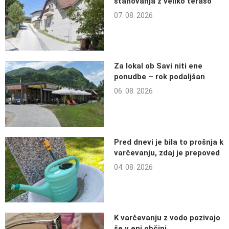
stanovanja z veliko teraso
07. 08. 2026
Za lokal ob Savi niti ene
ponudbe – rok podaljšan
06. 08. 2026
Pred dnevi je bila to prošnja k
varčevanju, zdaj je prepoved
04. 08. 2026
K varčevanju z vodo pozivajo
še v eni občini