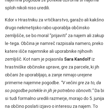
sploh nikoli niso uredili.
Kdor v Hrastniku za vrtičkarstvo, garažo ali kakšno
drugo nekmetijsko rabo uporablja občinsko
zemljišče, se bo moral “prijaviti” za najem ali zakup
le-tega. Občina je namreč razpisala namero, preko
katere išče najemnike ali uporabnike njihovih
zemljišč. Kot nam je pojasnila
Sara Kandolf
iz
hrastniške občinske uprave, gre za parcele, ki jih
občani že uporabljajo, a zanje nimajo urejene
primerne najemne pogodbe.
“V večini gre za to, da
so pogodbe potekle in jih je potrebno obnoviti.”
Da bi
si tudi formalno uredili razmerje, morajo do 5. junija
na občino poslati izjavo o interesu za najem. To