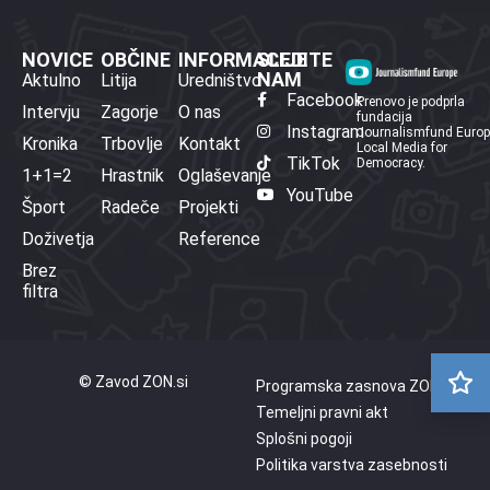
NOVICE
OBČINE
INFORMACIJE
SLEDITE
NAM
Aktulno
Litija
Uredništvo
Facebook
Prenovo je podprla
Intervju
Zagorje
O nas
fundacija
Instagram
Journalismfund Euro
Kronika
Trbovlje
Kontakt
Local Media for
TikTok
Democracy.
1+1=2
Hrastnik
Oglaševanje
YouTube
Šport
Radeče
Projekti
Doživetja
Reference
Brez
filtra
© Zavod ZON.si
Programska zasnova ZON
Temeljni pravni akt
Splošni pogoji
Politika varstva zasebnosti