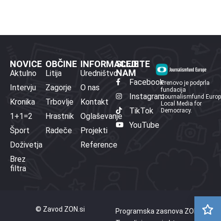
NOVICE
OBČINE
INFORMACIJE
SLEDITE
NAM
Aktulno
Litija
Uredništvo
Facebook
Prenovo je podprla
Intervju
Zagorje
O nas
fundacija
Instagram
Journalismfund Euro
Kronika
Trbovlje
Kontakt
Local Media for
TikTok
Democracy.
1+1=2
Hrastnik
Oglaševanje
YouTube
Šport
Radeče
Projekti
Doživetja
Reference
Brez
filtra
© Zavod ZON.si
Programska zasnova ZON