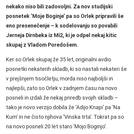
nekako niso bili zadovoljni. Za nov studijski
posnetek ‘Moje Boginje’ pa so Orlek pripravili še
eno presenečenje – k sodelovanju so povabili
Jerneja Dirnbeka iz Mi2, ki je odpel nekaj kitic
skupaj z Vladom Poredošem.
Ker so Orlek skupaj že 35 let, originalni avdio
posnetki nekaterih skladb, ki so nastali nekateri še
v prejšnjem tisočletju, morda niso najboljši in
najlepši, zato so Orlek v zadnjem času na novo
posneli in izdali že nekaj priredb svojih skladb –
tako je novo verzijo dobila že ‘Adijo Knapi’ pa ‘Na
Kum’ in ne čisto njihova ‘Vinska trta’. Tokrat pa so
na novo posneli 20 let staro ‘Mojo Boginjo’.