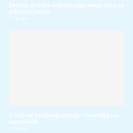
Začenja se izbira vodstva zagorskega vrtca za
prihodnjih pet let
07. 08. 2026
V Litiji več otroškega vrveža, v Hrastniku vse
manj mladih
07. 08. 2026