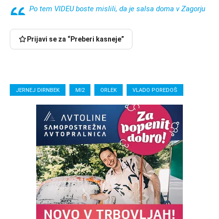
Po tem VIDEU boste mislili, da je salsa doma v Zagorju
Prijavi se za “Preberi kasneje”
JERNEJ DIRNBEK
MI2
ORLEK
VLADO POREDOŠ