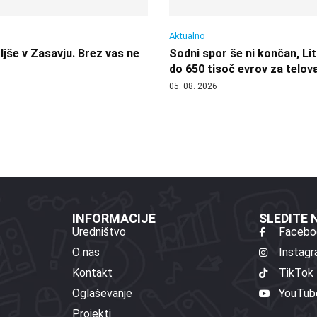
Aktualno
jše v Zasavju. Brez vas ne
Sodni spor še ni končan, Lit
do 650 tisoč evrov za telov
05. 08. 2026
INFORMACIJE
SLEDITE
Uredništvo
Facebo
O nas
Instag
Kontakt
TikTok
Oglaševanje
YouTub
Projekti