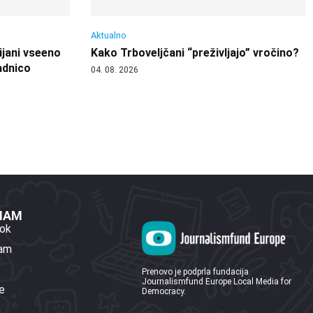
Aktualno
ijani vseeno
Kako Trboveljčani “preživljajo” vročino?
adnico
04. 08. 2026
 NAM
ok
ram
Prenovo je podprla fundacija
Journalismfund Europe Local Media for
e
Democracy.