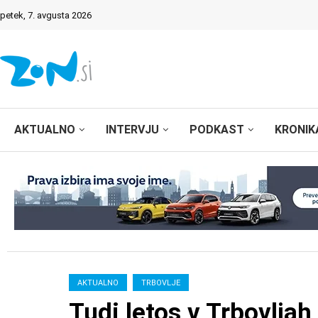
petek, 7. avgusta 2026
AKTUALNO
INTERVJU
PODKAST
KRONIK
AKTUALNO
TRBOVLJE
Tudi letos v Trbovlja