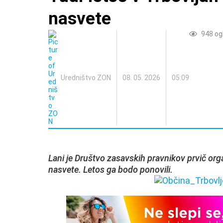
nasvete
948
og
Uredništvo ZON
08. 05. 2026
05:09
Lani je Društvo zasavskih pravnikov prvič org
nasvete. Letos ga bodo ponovili.