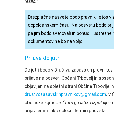
rešilo.”
Brezplačne nasvete bodo pravniki letos v zg
dopoldanskem času. Na posvetu bodo prijavl
pa jim bodo svetovali in ponudili ustrezne 
dokumentov ne bo na voljo.
Prijave do jutri
Do jutri bodo v Društvu zasavskih pravnikov z
prijave na posvet. Občani Trbovelj in sosednj
objavljen na spletni strani Občine Trbovlje i
drustvozasavskihpravnikov@gmail.com
. V 
občinske zgradbe.
“Tam ga lahko izpolnijo i
prijavljenim tako določili termin posveta.