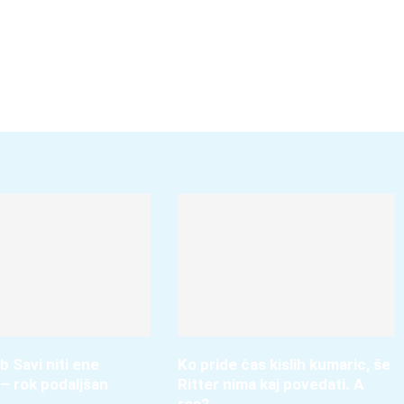
b Savi niti ene
Ko pride čas kislih kumaric, še
– rok podaljšan
Ritter nima kaj povedati. A