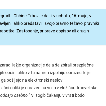
radbi Občine Trbovlje delili v soboto, 16. maja, v
jeni lahko predstavili svojo pravno težavo, pravniki
napotke. Zastopanje, priprave dopisov ali drugih
aradi lažje organizacije dela še zbirali brezplačne
ih občin lahko v ta namen izpolnijo obrazec, ki je
n ga pošljejo na elektronski naslov
fizični obliki je obrazec na voljo v vložišču trboveljske
n oddajo osebno.”
V izogib čakanju v vrsti bodo