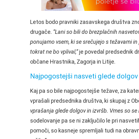
Letos bodo pravniki zasavskega društva zno
drugače.
“Lani so bili do brezplačnih nasveto
ponujamo vsem, ki se srečujejo s težavami in 
tokrat ne bo vplival,”
je povedal predsednik d
občane Hrastnika, Zagorja in Litije.
Najpogostejši nasveti glede dolgov
Kaj pa so bile najpogostejše težave, za kat
vprašali predsednika društva, ki skupaj z Ob
vprašanja glede dolgov in izvršb. Vmes so se 
sodelovanje pa se ni zaključilo le pri nasveti
pomoči, so kasneje spremljali tudi na obra