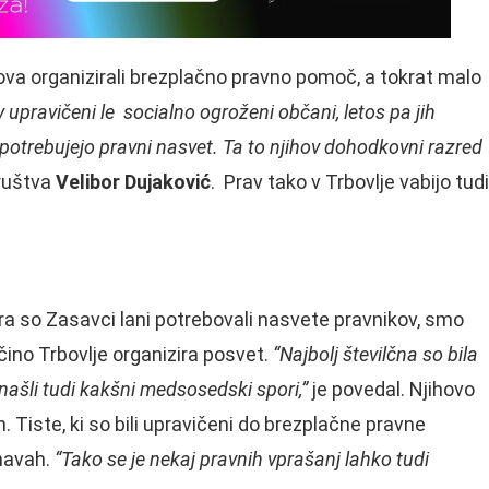
va organizirali brezplačno pravno pomoč, a tokrat malo
v upravičeni le socialno ogroženi občani, letos pa jih
potrebujejo pravni nasvet. Ta to njihov dohodkovni razred
ruštva
Velibor Dujaković
. Prav tako v Trbovlje vabijo tudi
era so Zasavci lani potrebovali nasvete pravnikov, smo
čino Trbovlje organizira posvet.
“Najbolj številčna so bila
našli tudi kakšni medsosedski spori,”
je povedal. Njihovo
h. Tiste, ki so bili upravičeni do brezplačne pravne
vnavah.
“Tako se je nekaj pravnih vprašanj lahko tudi