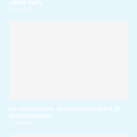
zakuril ogenj
07. 08. 2026
Na Lakonci rohne, za volanom pa več kot 50
mladih inženirjev
07. 08. 2026