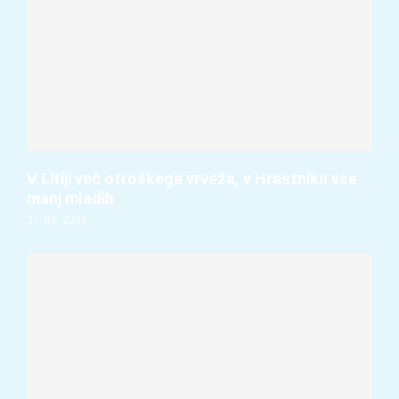
V Litiji več otroškega vrveža, v Hrastniku vse
manj mladih
07. 08. 2026