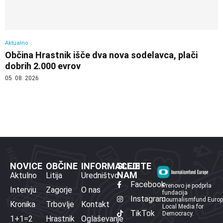
Aktualno
Občina Hrastnik išče dva nova sodelavca, plači
dobrih 2.000 evrov
05. 08. 2026
NOVICE
OBČINE
INFORMACIJE
SLEDITE
NAM
Aktulno
Litija
Uredništvo
Facebook
Prenovo je podprla
Intervju
Zagorje
O nas
fundacija
Instagram
Journalismfund Euro
Kronika
Trbovlje
Kontakt
Local Media for
TikTok
Democracy.
1+1=2
Hrastnik
Oglaševanje