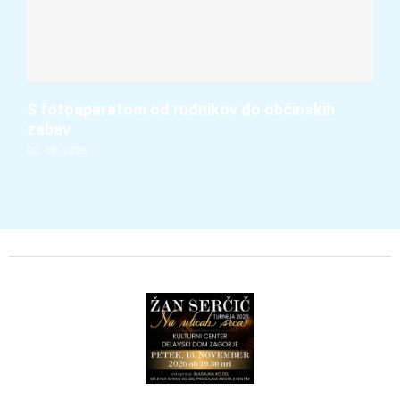
S fotoaparatom od rudnikov do občinskih
zabav
06. 08. 2026