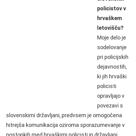
policistov v
hrvaškem
letovišču?
Moje delo je
sodelovanje
pri policijskih
dejavnostih,
ki jih hrvaški
policisti
opravljajo v
povezavi s
slovenskimi državljani, predvsem je omogočena
hitrejša komunikacija oziroma sporazumevanje v
postopkih med hrvaškimi policisti in državljani