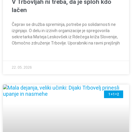
V Trbovljah ni treba, da je sploh kdo
lačen
Čeprav se družba spreminja, potrebe po solidarnosti ne
izginjajo. O delu in izzivih organizacije je spregovorila
sekretarka Mateja Leskovšek iz Rdečega križa Slovenije,
Območno združenje Trbovlje. Uporabniki na ravni prejšnjih
22. 05. 2026
1+1=2