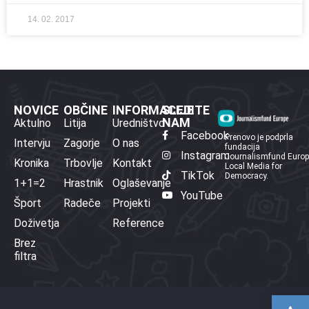
14. 02. 2017
NOVICE
OBČINE
INFORMACIJE
SLEDITE
NAM
Aktulno
Litija
Uredništvo
Facebook
Prenovo je podprla
Intervju
Zagorje
O nas
fundacija
Instagram
Journalismfund Euro
Kronika
Trbovlje
Kontakt
Local Media for
TikTok
Democracy.
1+1=2
Hrastnik
Oglaševanje
YouTube
Šport
Radeče
Projekti
Doživetja
Reference
Brez
filtra