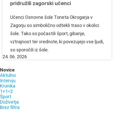
pridružili zagorski učenci
Učenci Osnovne šole Toneta Okrogarja v
Zagorju so simbolično odtekli traso v okolici
šole. Tako so počastili šport, gibanje,
vztrajnost ter vrednote, ki povezujejo vse ljudi,
so sporočili iz šole.
24. 06. 2026
Novice
Aktulno
Intervju
Kronika
1+1=2
Šport
Doživetja
Brez filtra