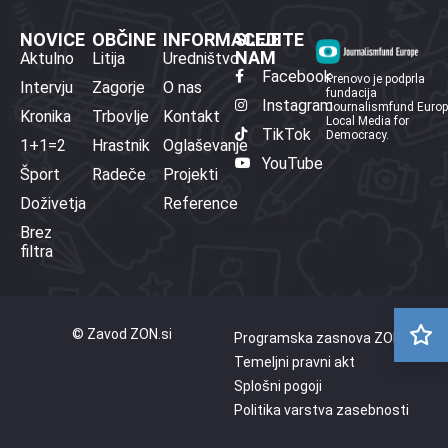
NOVICE
OBČINE
INFORMACIJE
SLEDITE
NAM
Aktulno
Litija
Uredništvo
Facebook
Prenovo je podprla
Intervju
Zagorje
O nas
fundacija
Instagram
Journalismfund Euro
Kronika
Trbovlje
Kontakt
Local Media for
TikTok
Democracy.
1+1=2
Hrastnik
Oglaševanje
YouTube
Šport
Radeče
Projekti
Doživetja
Reference
Brez
filtra
© Zavod ZON.si
Programska zasnova ZON
Temeljni pravni akt
Splošni pogoji
Politika varstva zasebnosti