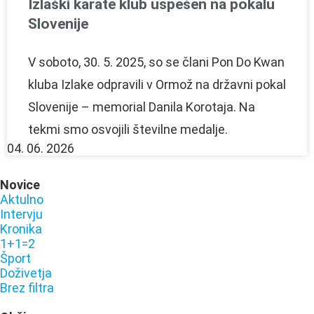
Izlaški karate klub uspešen na pokalu
Slovenije
V soboto, 30. 5. 2025, so se člani Pon Do Kwan
kluba Izlake odpravili v Ormož na državni pokal
Slovenije – memorial Danila Korotaja. Na
tekmi smo osvojili številne medalje.
04. 06. 2026
Novice
Aktulno
Intervju
Kronika
1+1=2
Šport
Doživetja
Brez filtra