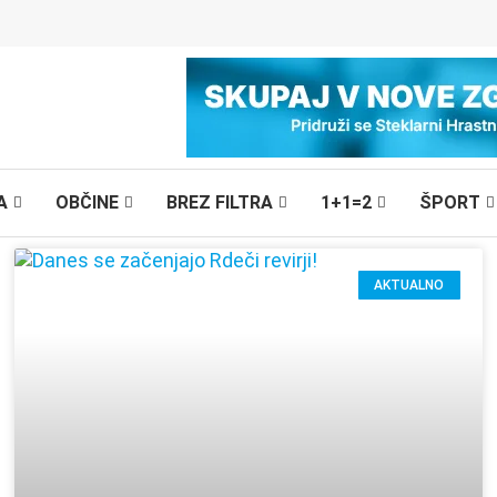
A
OBČINE
BREZ FILTRA
1+1=2
ŠPORT
AKTUALNO