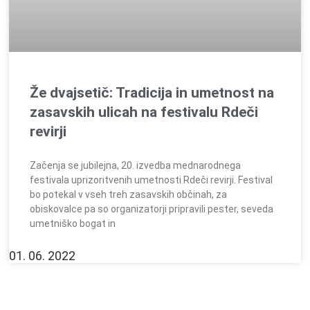
Že dvajsetič: Tradicija in umetnost na
zasavskih ulicah na festivalu Rdeči
revirji
Začenja se jubilejna, 20. izvedba mednarodnega
festivala uprizoritvenih umetnosti Rdeči revirji. Festival
bo potekal v vseh treh zasavskih občinah, za
obiskovalce pa so organizatorji pripravili pester, seveda
umetniško bogat in
01. 06. 2022