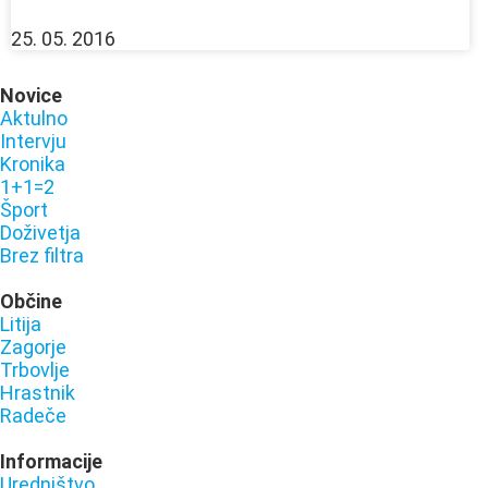
25. 05. 2016
Novice
Aktulno
Intervju
Kronika
1+1=2
Šport
Doživetja
Brez filtra
Občine
Litija
Zagorje
Trbovlje
Hrastnik
Radeče
Informacije
Uredništvo