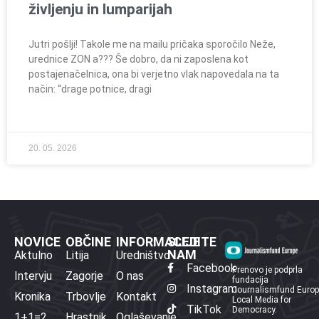
življenju in lumparijah
Jutri pošlji! Takole me na mailu pričaka sporočilo Neže,
urednice ZON a??? Še dobro, da ni zaposlena kot
postajenačelnica, ona bi verjetno vlak napovedala na ta
način: “drage potnice, dragi
20. 05. 2026
NOVICE
OBČINE
INFORMACIJE
SLEDITE
NAM
Aktulno
Litija
Uredništvo
Facebook
Prenovo je podprla
Intervju
Zagorje
O nas
fundacija
Instagram
Journalismfund Euro
Kronika
Trbovlje
Kontakt
Local Media for
TikTok
Democracy.
1+1=2
Hrastnik
Oglaševanje