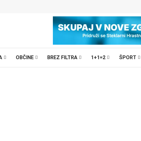
A
OBČINE
BREZ FILTRA
1+1=2
ŠPORT