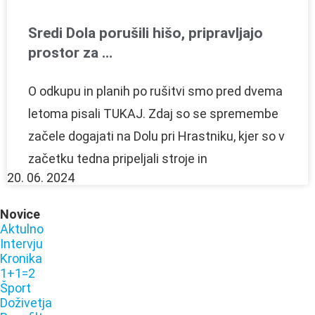
Sredi Dola porušili hišo, pripravljajo
prostor za …
O odkupu in planih po rušitvi smo pred dvema
letoma pisali TUKAJ. Zdaj so se spremembe
začele dogajati na Dolu pri Hrastniku, kjer so v
začetku tedna pripeljali stroje in
20. 06. 2024
Novice
Aktulno
Intervju
Kronika
1+1=2
Šport
Doživetja