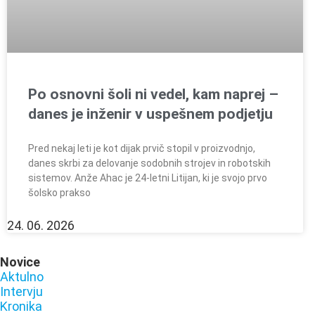
Po osnovni šoli ni vedel, kam naprej –
danes je inženir v uspešnem podjetju
Pred nekaj leti je kot dijak prvič stopil v proizvodnjo,
danes skrbi za delovanje sodobnih strojev in robotskih
sistemov. Anže Ahac je 24-letni Litijan, ki je svojo prvo
šolsko prakso
24. 06. 2026
Novice
Aktulno
Intervju
Kronika