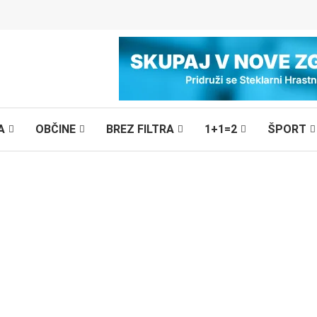
A
OBČINE
BREZ FILTRA
1+1=2
ŠPORT