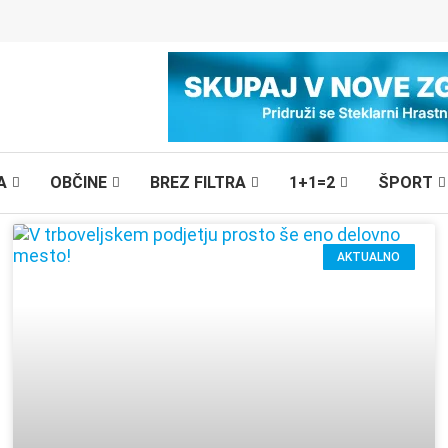
A
OBČINE
BREZ FILTRA
1+1=2
ŠPORT
AKTUALNO