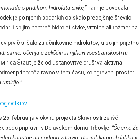
limonado s pridihom hidrolata sivke,”
nam je povedala
odek je po njenih podatkih obiskalo precejšnje število
darili so jim namreč hidrolat sivke, vrtnice ali rožmarina.
v prvič slišalo za učinkovine hidrolatov, ki so jih prijetno
udi same. Učenja o zeliščih in njihovi vsestranskosti ni
Mirica Štaut je že od ustanovitve društva aktivna
a primer priporoča ravno v tem času, ko ogrevani prostori
n umirijo.”
 dogodkov
e 26. februarja v okviru projekta Skrivnosti zelišč
k bodo pripravili v Delavskem domu Trbovlje.
“Če smo že
edno koristne pri podpori zdravju. Uporabljamo jih lahko v