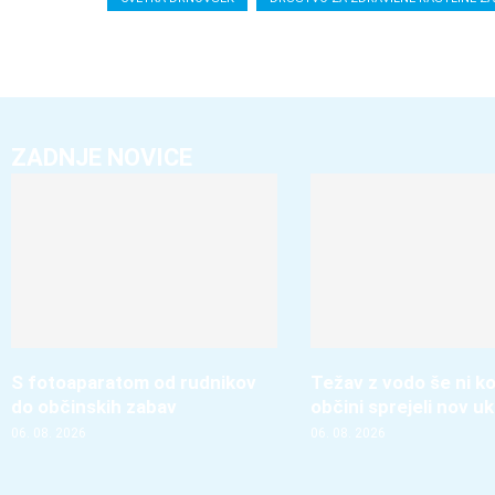
ZADNJE NOVICE
S fotoaparatom od rudnikov
Težav z vodo še ni ko
do občinskih zabav
občini sprejeli nov u
06. 08. 2026
06. 08. 2026