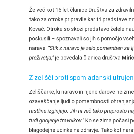
Že več kot 15 let članice Društva za zdraviln
tako za otroke pripravile kar tri predstave 
Kovač. Otroke so skozi predstavo želele nauči
poskusili – spoznavali so jih s pomočjo vseh 
narave.
“Stik z naravo je zelo pomemben za l
preživetja,”
je povedala članica društva
Miri
Z zelišči proti spomladanski utrujen
Zeliščarke, ki naravo in njene darove neizm
ozaveščanje ljudi o pomembnosti ohranjanj
rastline izginjajo. Jih ni več tako preprosto na
tudi gnojenje travnikov.”
Ko se zima počasi pos
blagodejne učinke na zdravje. Tako kot nara