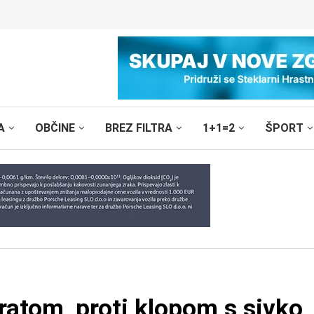
A
OBČINE
BREZ FILTRA
1+1=2
ŠPORT
gratom, proti klopom s sivko