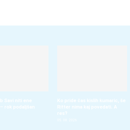
b Savi niti ene
Ko pride čas kislih kumaric, še
– rok podaljšan
Ritter nima kaj povedati. A
res?
05. 08. 2026