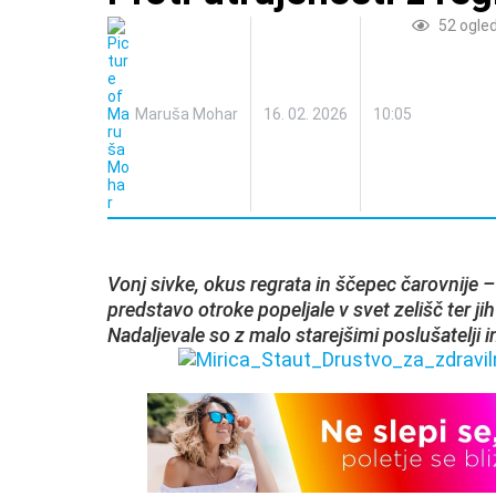
52
ogle
Maruša Mohar
16. 02. 2026
10:05
Vonj sivke, okus regrata in ščepec čarovnije –
predstavo otroke popeljale v svet zelišč ter ji
Nadaljevale so z malo starejšimi poslušatelji in