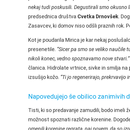
nekaj tudi poskusili. Degustirali smo okusno 
predsednica društva
Cvetka Drnovšek
. Dog
Zasavcev, ki domov niso odšli praznih rok. Po
Kot je poudarila Mirica je kar nekaj poslušalce
presenetile.
“Sicer pa smo se veliko naučile t
nikoli konec, vedno spoznavamo nove stvari.”
članica. Hidrolate vrtnice, sivke in smilja n
izsušijo kožo.
“Ti jo regenerirajo, prekrvavijo i
Napovedujejo še obilico zanimivih
Tisti, ki so predavanje zamudili, bodo imeli ž
možnost spoznati različne korenine. Dogode
omenili korenine regrata, naj povem, da so izr