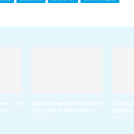
nec: v tej
Samo na enem bazenu našteli
Za lokal o
krep
že več kot 10.000 kopalcev
ponudbe 
06. 08. 2026
06. 08. 2026