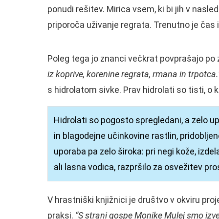
ponudi rešitev. Mirica vsem, ki bi jih v nasl
priporoča uživanje regrata. Trenutno je čas 
Poleg tega jo znanci večkrat povprašajo po z
iz koprive, korenine regrata, rmana in trpotca.
s hidrolatom sivke. Prav hidrolati so tisti, o
Hidrolati so pogosto spregledani, a zelo 
in blagodejne učinkovine rastlin, pridobljen
uporaba pa zelo široka: pri negi kože, izdel
ali lasna vodica, razpršilo za osvežitev pro
V hrastniški knjižnici je društvo v okviru pro
praksi.
“S strani gospe Monike Mulej smo izvede