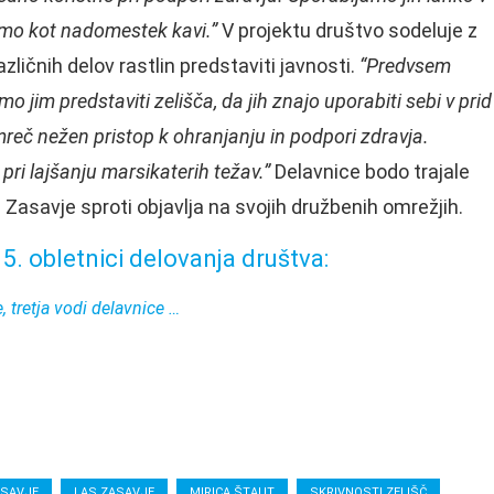
jamo kot nadomestek kavi.”
V projektu društvo sodeluje z
ličnih delov rastlin predstaviti javnosti.
“Predvsem
 jim predstaviti zelišča, da jih znajo uporabiti sebi v prid
reč nežen pristop k ohranjanju in podpori zdravja.
pri lajšanju marsikaterih težav.”
Delavnice bodo trajale
in Zasavje sproti objavlja na svojih družbenih omrežjih.
5. obletnici delovanja društva:
 tretja vodi delavnice …
ASAVJE
LAS ZASAVJE
MIRICA ŠTAUT
SKRIVNOSTI ZELIŠČ