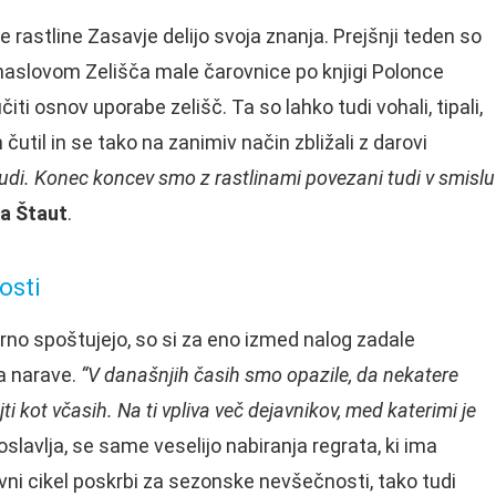
e rastline Zasavje delijo svoja znanja. Prejšnji teden so
z naslovom Zelišča male čarovnice po knjigi Polonce
ti osnov uporabe zelišč. Ta so lahko tudi vohali, tipali,
čutil in se tako na zanimiv način zbližali z darovi
judi. Konec koncev smo z rastlinami povezani tudi v smislu
ca Štaut
.
osti
erno spoštujejo, so si za eno izmed nalog zadale
a narave.
“V današnjih časih smo opazile, da nekatere
jti kot včasih. Na ti vpliva več dejavnikov, med katerimi je
lavlja, se same veselijo nabiranja regrata, ki ima
vni cikel poskrbi za sezonske nevšečnosti, tako tudi