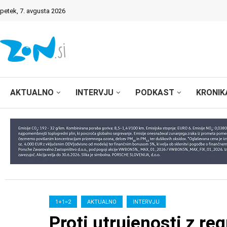
petek, 7. avgusta 2026
AKTUALNO
INTERVJU
PODKAST
KRONIK
1+1=2
AKTUALNO
INTERVJU
Proti utrujenosti z re