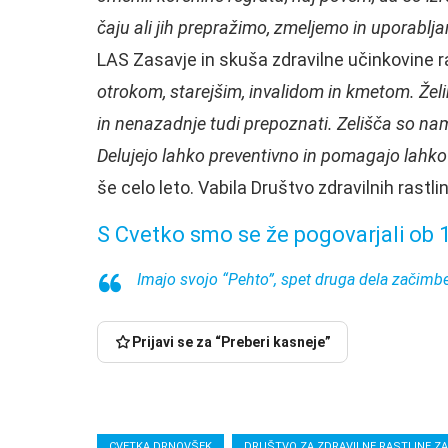
čaju ali jih prepražimo, zmeljemo in uporabl
LAS Zasavje in skuša zdravilne učinkovine raz
otrokom, starejšim, invalidom in kmetom. Želimo
in nenazadnje tudi prepoznati. Zelišča so nam
Delujejo lahko preventivno in pomagajo lahko 
še celo leto. Vabila Društvo zdravilnih rastl
S Cvetko smo se že pogovarjali ob 1
Imajo svojo “Pehto”, spet druga dela začimbe,
Prijavi se za “Preberi kasneje”
CVETKA DRNOVŠEK
DRUŠTVO ZA ZDRAVILNE RASTLINE Z