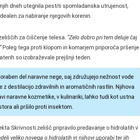
ednjih dneh utegnila pestiti spomladanska utrujenost,
idealen za nabiranje njegovih korenin.
eliščih za čiščenje telesa.
“Zelo dobro pri tem deluje čaj
”
Poleg tega proti klopom in komarjem priporoča pršenje
 katerih so izobraževale prejšnji teden.
uporaben del naravne nege, saj združujejo nežnost vode
e z destilacijo zdravilnih in aromatičnih rastlin. Njihova
avi naravne kozmetike, v kulinariki, lahko tudi kot ustna
stora ali pršilo proti insektom.
jekta Skrivnosti zelišč pripravilo predavanje o hidrolatih v
li veliko novega o hidrolatih in njihovi uporabi ter jih