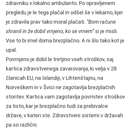
zdravniku v lokalno ambulanto. Po opravljenem
pregledu je le tega plačal in odšel še v lekarno, kjer
je zdravila prav tako moral plačati.
“Bom račune
shranil in že dobil vrnjeno, ko se vrnem”
si je misli.
Vse to bi imel doma brezplačno. A ni šlo tako kot je
upal.
Povrnjeno je dobil le tretjino vseh stroškov, saj
kartica zdravstvenega zavarovanja, ki velja v 28
članicah EU, na Islandiji, v Lihtenštajnu, na
Norveškem in v Švici ne zagotavlja brezplačnih
storitev. Kartica vam zagotavlja povrnitev stroškov
za tisto, kar je brezplačno tudi za prebivalce
države, v kateri ste. Zdravstveni sistemi v državah
pa so različni.