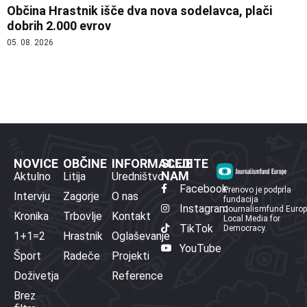
Občina Hrastnik išče dva nova sodelavca, plači
dobrih 2.000 evrov
05. 08. 2026
NOVICE
OBČINE
INFORMACIJE
SLEDITE
NAM
Aktulno
Litija
Uredništvo
Facebook
Prenovo je podprla
Intervju
Zagorje
O nas
fundacija
Instagram
Journalismfund Euro
Kronika
Trbovlje
Kontakt
Local Media for
TikTok
Democracy.
1+1=2
Hrastnik
Oglaševanje
YouTube
Šport
Radeče
Projekti
Doživetja
Reference
Brez