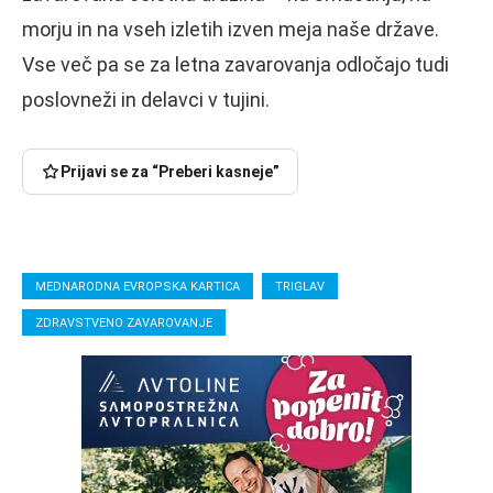
morju in na vseh izletih izven meja naše države.
Vse več pa se za letna zavarovanja odločajo tudi
poslovneži in delavci v tujini.
Prijavi se za “Preberi kasneje”
MEDNARODNA EVROPSKA KARTICA
TRIGLAV
ZDRAVSTVENO ZAVAROVANJE