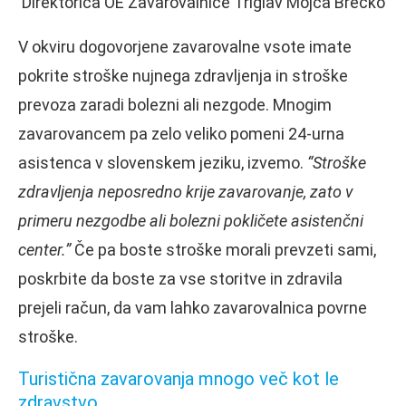
Direktorica OE Zavarovalnice Triglav Mojca Brečko
V okviru dogovorjene zavarovalne vsote imate
pokrite stroške nujnega zdravljenja in stroške
prevoza zaradi bolezni ali nezgode. Mnogim
zavarovancem pa zelo veliko pomeni 24-urna
asistenca v slovenskem jeziku, izvemo.
“Stroške
zdravljenja neposredno krije zavarovanje, zato v
primeru nezgodbe ali bolezni pokličete asistenčni
center.”
Če pa boste stroške morali prevzeti sami,
poskrbite da boste za vse storitve in zdravila
prejeli račun, da vam lahko zavarovalnica povrne
stroške.
Turistična zavarovanja mnogo več kot le
zdravstvo