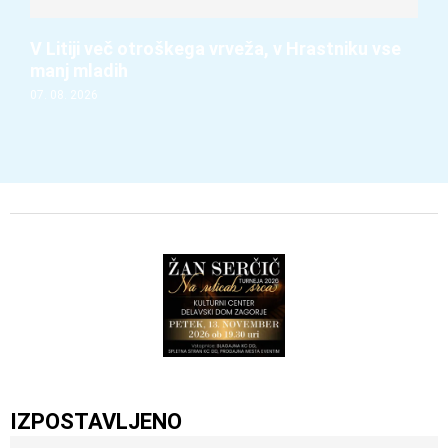
V Litiji več otroškega vrveža, v Hrastniku vse
manj mladih
07. 08. 2026
IZPOSTAVLJENO