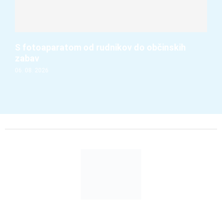
S fotoaparatom od rudnikov do občinskih
zabav
06. 08. 2026