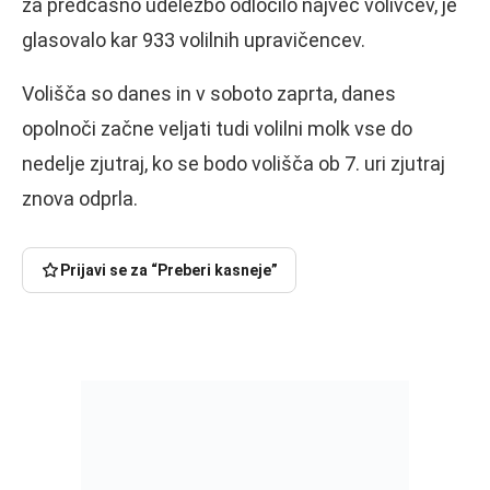
za predčasno udeležbo odločilo največ volivcev, je
glasovalo kar 933 volilnih upravičencev.
Volišča so danes in v soboto zaprta, danes
opolnoči začne veljati tudi volilni molk vse do
nedelje zjutraj, ko se bodo volišča ob 7. uri zjutraj
znova odprla.
Prijavi se za “Preberi kasneje”