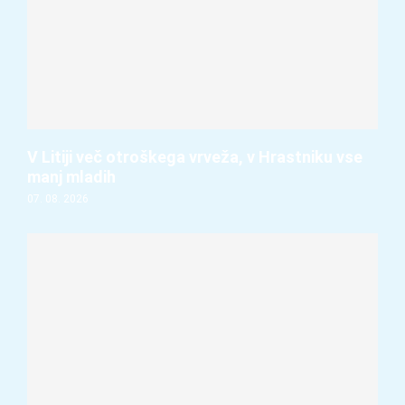
V Litiji več otroškega vrveža, v Hrastniku vse
manj mladih
07. 08. 2026