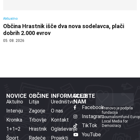
Aktualno
Občina Hrastnik išče dva nova sodelavca, plači
dobrih 2.000 evrov
05. 08. 2026
NOVICE
OBČINE
INFORMACIJE
SLEDITE
NAM
Aktulno
Litija
Uredništvo
Facebook
Prenovo je podprla
Intervju
Zagorje
O nas
fundacija
Instagram
Journalismfund Euro
Kronika
Trbovlje
Kontakt
Local Media for
TikTok
Democracy.
1+1=2
Hrastnik
Oglaševanje
YouTube
Šport
Radeče
Projekti