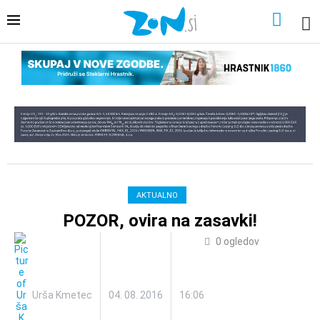
AKTUALNO
POZOR, ovira na zasavki!
0
ogledov
Urša Kmetec
04. 08. 2016
16:06