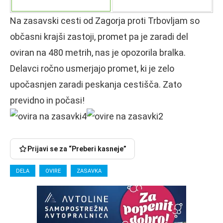
Na zasavski cesti od Zagorja proti Trbovljam so
občasni krajši zastoji, promet pa je zaradi del
oviran na 480 metrih, nas je opozorila bralka.
Delavci ročno usmerjajo promet, ki je zelo
upočasnjen zaradi peskanja cestišča. Zato
previdno in počasi!
Prijavi se za “Preberi kasneje”
DELA
OVIRE
ZASAVKA