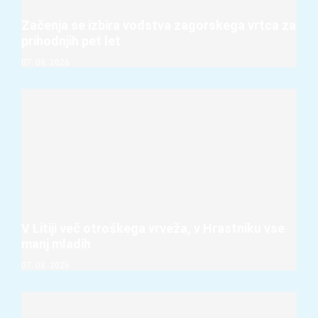
Začenja se izbira vodstva zagorskega vrtca za
prihodnjih pet let
07. 08. 2026
V Litiji več otroškega vrveža, v Hrastniku vse
manj mladih
07. 08. 2026