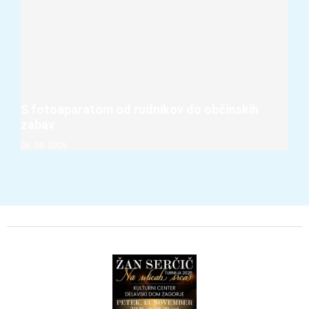
S fotoaparatom od rudnikov do občinskih
zabav
06. 08. 2026