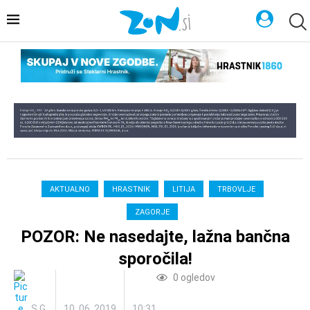
AKTUALNO
HRASTNIK
LITIJA
TRBOVLJE
ZAGORJE
POZOR: Ne nasedajte, lažna bančna
sporočila!
0
ogledov
S.G.
10. 06. 2019
10:31