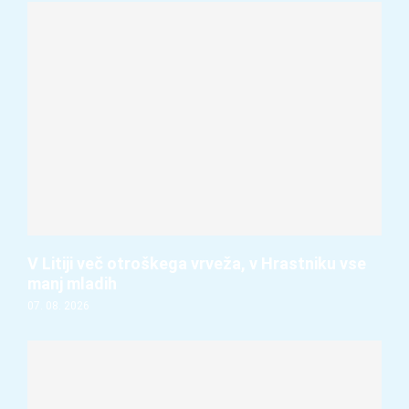
V Litiji več otroškega vrveža, v Hrastniku vse
manj mladih
07. 08. 2026