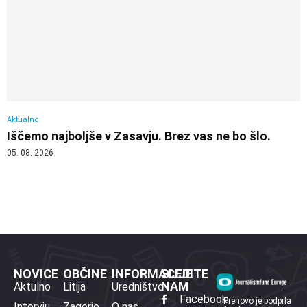
Aktualno
Iščemo najboljše v Zasavju. Brez vas ne bo šlo.
05. 08. 2026
NOVICE
OBČINE
INFORMACIJE
SLEDITE
NAM
Aktulno
Litija
Uredništvo
Facebook
Prenovo je podprla
Intervju
Zagorje
O nas