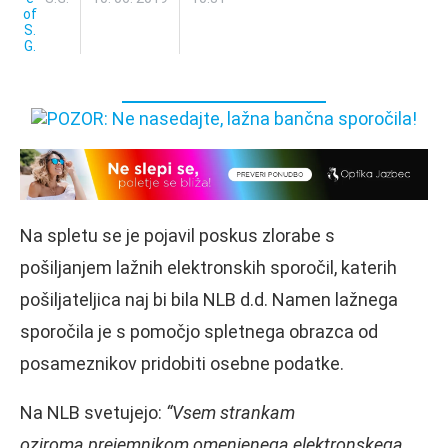
Na spletu se je pojavil poskus zlorabe s
pošiljanjem lažnih elektronskih sporočil, katerih
pošiljateljica naj bi bila NLB d.d. Namen lažnega
sporočila je s pomočjo spletnega obrazca od
posameznikov pridobiti osebne podatke.
Na NLB svetujejo:
“Vsem strankam
oziroma prejemnikom omenjenega elektronskega