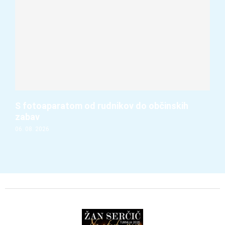
S fotoaparatom od rudnikov do občinskih
zabav
06. 08. 2026