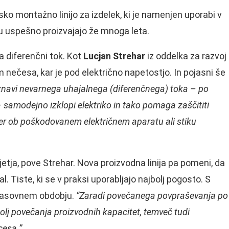
ko montažno linijo za izdelek, ki je namenjen uporabi v
tju uspešno proizvajajo že mnoga leta.
na diferenčni tok. Kot
Lucjan Strehar
iz oddelka za razvoj
 nečesa, kar je pod električno napetostjo. In pojasni še
zaznavi nevarnega uhajalnega (diferenčnega) toka – po
 samodejno izklopi elektriko in tako pomaga zaščititi
er ob poškodovanem električnem aparatu ali stiku
etja, pove Strehar. Nova proizvodna linija pa pomeni, da
al. Tiste, ki se v praksi uporabljajo najbolj pogosto. S
 časovnem obdobju.
“Zaradi povečanega povpraševanja po
zgolj povečanja proizvodnih kapacitet, temveč tudi
cesa.”