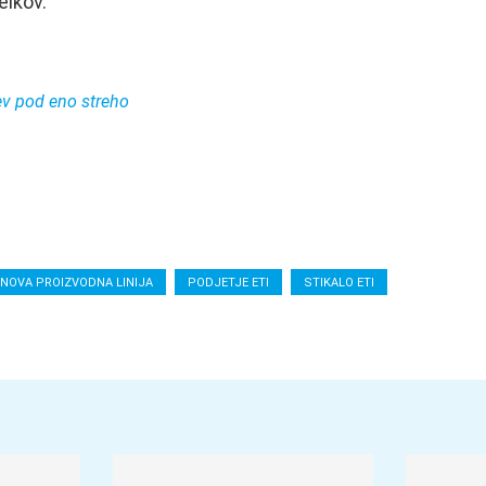
elkov.
cev pod eno streho
NOVA PROIZVODNA LINIJA
PODJETJE ETI
STIKALO ETI