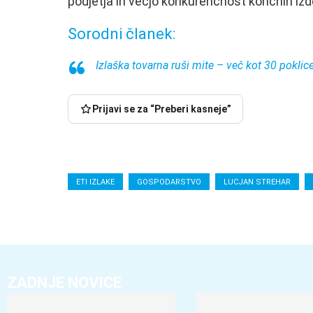
podjetja in večjo konkurenčnost končnih izd
Sorodni članek:
Izlaška tovarna ruši mite – več kot 30 pokli
Prijavi se za “Preberi kasneje”
ETI IZLAKE
GOSPODARSTVO
LUCJAN STREHAR
ZADNJE NOVICE