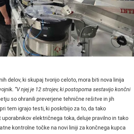
 delov, ki skupaj tvorijo celoto, mora biti nova linija
vojnik.
“V njej je 12 strojev, ki postopoma sestavijo končni
etju so ohranili preverjene tehnične rešitve in jih
i tem igrajo testi, ki poskrbijo za to, da tako
uporabnikov električnega toka, deluje pravilno in tako
atne kontrolne točke na novi liniji za končnega kupca