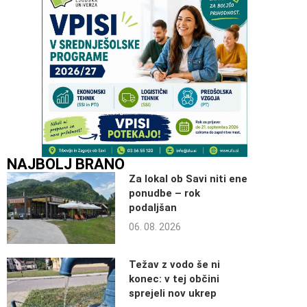
NAJBOLJ BRANO
Za lokal ob Savi niti ene
ponudbe – rok
podaljšan
06. 08. 2026
Težav z vodo še ni
konec: v tej občini
sprejeli nov ukrep