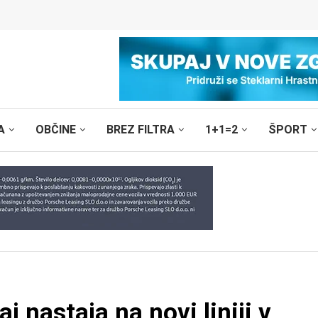
A
OBČINE
BREZ FILTRA
1+1=2
ŠPORT
nastaja na novi liniji v