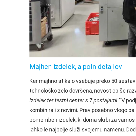
Majhen izdelek, a poln detajlov
Ker majhno stikalo vsebuje preko 50 sestavnih
tehnološko zelo dovršena, novost opiše raz
izdelek ter testni center s 7 postajami.”
V podj
kombinirali z novimi. Prav posebno vlogo pa pr
pomemben izdelek, ki doma skrbi za varnost 
lahko le najbolje služi svojemu namenu. Dod