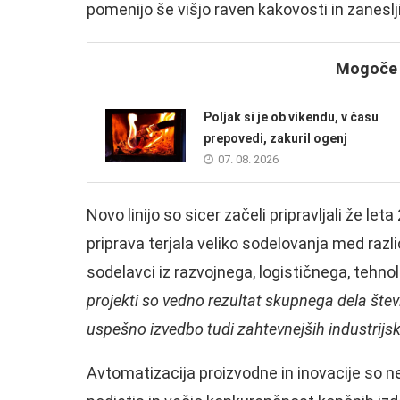
pomenijo še višjo raven kakovosti in zaneslji
Mogoče b
Poljak si je ob vikendu, v času
prepovedi, zakuril ogenj
07. 08. 2026
Novo linijo so sicer začeli pripravljali že let
priprava terjala veliko sodelovanja med razli
sodelavci iz razvojnega, logističnega, tehn
projekti so vedno rezultat skupnega dela štev
uspešno izvedbo tudi zahtevnejših industrijsk
Avtomatizacija proizvodne in inovacije so ne