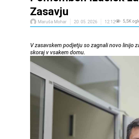
Zasavju
5,5K
ogl
Maruša Mohar
20. 05. 2026
12:12
V zasavskem podjetju so zagnali novo linijo za
skoraj v vsakem domu.