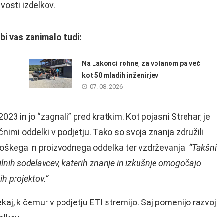
vosti izdelkov.
i vas zanimalo tudi:
Na Lakonci rohne, za volanom pa več
kot 50 mladih inženirjev
07. 08. 2026
a 2023 in jo “zagnali” pred kratkim. Kot pojasni Strehar, je
čnimi oddelki v podjetju. Tako so svoja znanja združili
ološkega in proizvodnega oddelka ter vzdrževanja.
“Takšni
ilnih sodelavcev, katerih znanje in izkušnje omogočajo
ih projektov.”
kaj, k čemur v podjetju ETI stremijo. Saj pomenijo razvoj