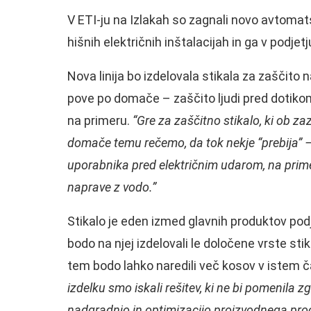
V ETI-ju na Izlakah so zagnali novo avtomats
hišnih električnih inštalacijah in ga v podje
Nova linija bo izdelovala stikala za zaščito 
pove po domače – zaščito ljudi pred dotikom
na primeru.
“Gre za zaščitno stikalo, ki ob 
domače temu rečemo, da tok nekje “prebija” –
uporabnika pred električnim udarom, na prim
naprave z vodo.”
Stikalo je eden izmed glavnih produktov podj
bodo na njej izdelovali le določene vrste stik
tem bodo lahko naredili več kosov v istem
izdelku smo iskali rešitev, ki ne bi pomenila 
nadgradnjo in optimizacijo proizvodnega pro