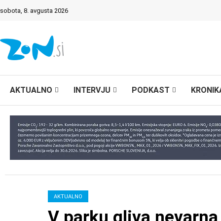
sobota, 8. avgusta 2026
AKTUALNO
INTERVJU
PODKAST
KRONIK
AKTUALNO
V parku gliva nevarn