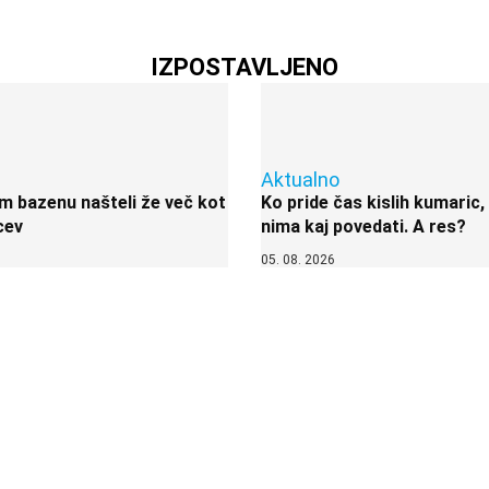
IZPOSTAVLJENO
Aktualno
 bazenu našteli že več kot
Ko pride čas kislih kumaric,
cev
nima kaj povedati. A res?
05. 08. 2026