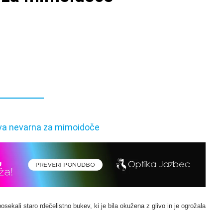
sekali staro rdečelistno bukev, ki je bila okužena z glivo in je ogrožala