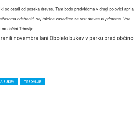
, ki so ostali od poseka dreves. Tam bodo predvidoma v drugi polovici aprila
sčasoma odstraniti, saj takšna zasaditev za rast dreves ni primerna. Vsa
i na občini Trbovlje.
Obolelo bukev v parku pred občino
NA BUKEV
TRBOVLJE