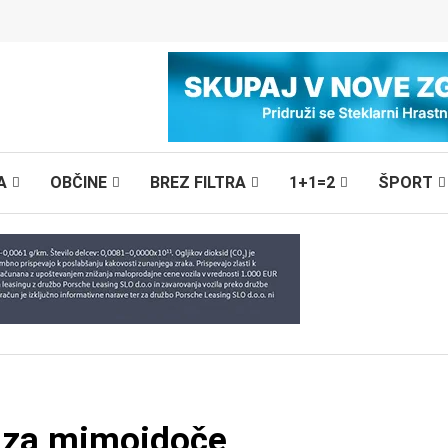
A
OBČINE
BREZ FILTRA
1+1=2
ŠPORT
a za mimoidoče