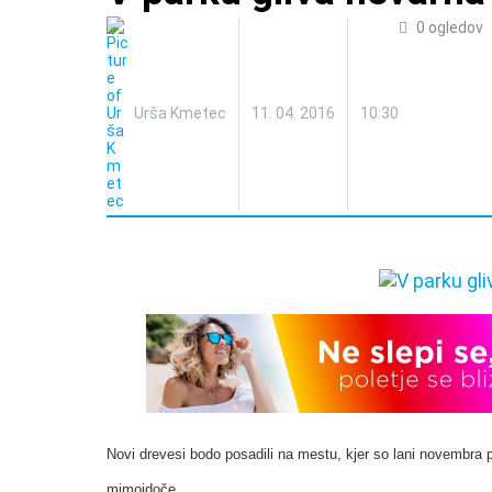
0
ogledov
Urša Kmetec
11. 04. 2016
10:30
Novi drevesi bodo posadili na mestu, kjer so lani novembra po
mimoidoče.