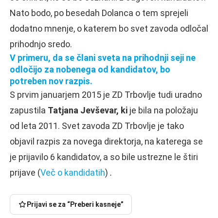
Nato bodo, po besedah Dolanca o tem sprejeli
dodatno mnenje, o katerem bo svet zavoda odločal
prihodnjo sredo.
V primeru, da se člani sveta na prihodnji seji ne
odločijo za nobenega od kandidatov, bo
potreben nov razpis.
S prvim januarjem 2015 je ZD Trbovlje tudi uradno
zapustila
Tatjana Jevševar
, ki
je bila na položaju
od leta 2011. Svet zavoda ZD Trbovlje je tako
objavil razpis za novega direktorja, na katerega se
je prijavilo 6 kandidatov, a so bile ustrezne le štiri
prijave (
Več o kandidatih
)
.
Prijavi se za “Preberi kasneje”