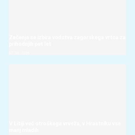
Začenja se izbira vodstva zagorskega vrtca za
prihodnjih pet let
07. 08. 2026
V Litiji več otroškega vrveža, v Hrastniku vse
manj mladih