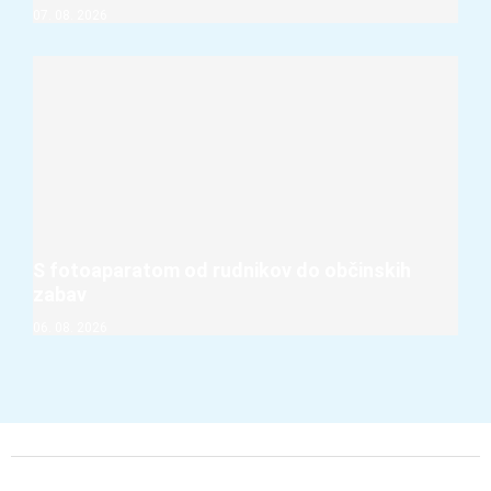
07. 08. 2026
S fotoaparatom od rudnikov do občinskih
zabav
06. 08. 2026