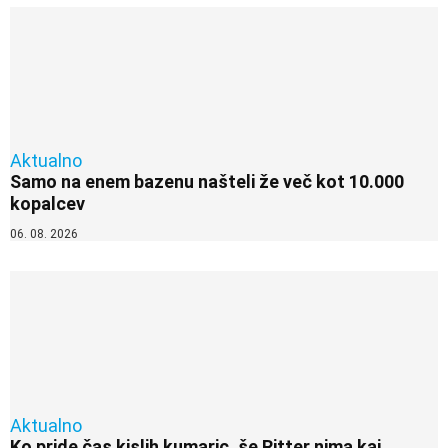
Aktualno
Samo na enem bazenu našteli že več kot 10.000
kopalcev
06. 08. 2026
Aktualno
Ko pride čas kislih kumaric, še Ritter nima kaj