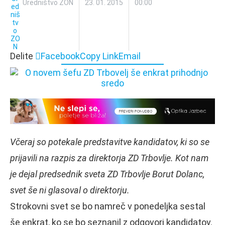
Uredništvo ZON
23. 01. 2015
00:00
Delite
Facebook
Copy Link
Email
Včeraj so potekale predstavitve kandidatov, ki so se
prijavili na razpis za direktorja ZD Trbovlje. Kot nam
je dejal predsednik sveta ZD Trbovlje Borut Dolanc,
svet še ni glasoval o direktorju.
Strokovni svet se bo namreč v ponedeljka sestal
še enkrat, ko se bo seznanil z odgovori kandidatov.