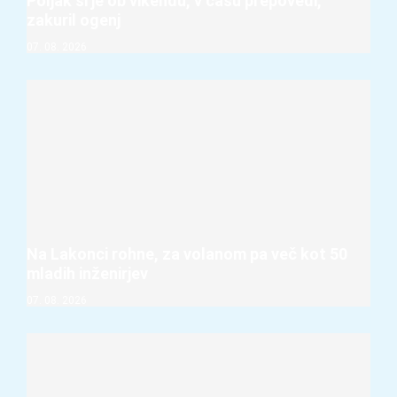
Poljak si je ob vikendu, v času prepovedi,
zakuril ogenj
07. 08. 2026
Na Lakonci rohne, za volanom pa več kot 50
mladih inženirjev
07. 08. 2026