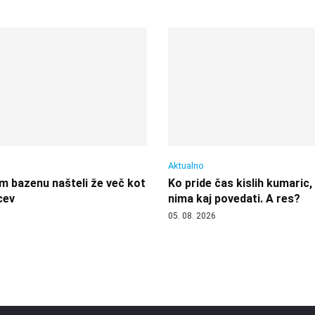
Aktualno
 bazenu našteli že več kot
Ko pride čas kislih kumaric,
cev
nima kaj povedati. A res?
05. 08. 2026