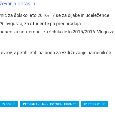
ževanja odraslih
nic za šolsko leto 2016/17 se za dijake in udeležence
 29. avgusta, za študente pa predprodaja
 mesec za september za šolsko leto 2015/2016. Vlogo za
 evrov, v petih letih pa bodo za vzdrževanje namenili še
L ZAGORJE
INTEGRIRANI JAVNI POTNIŠKI PROMET
IZLETNIK CELJE