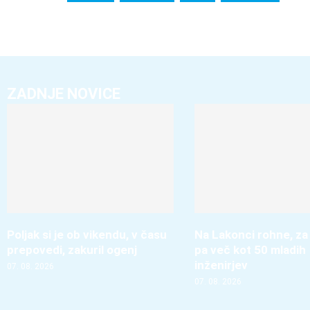
ZADNJE NOVICE
Poljak si je ob vikendu, v času
Na Lakonci rohne, za
prepovedi, zakuril ogenj
pa več kot 50 mladih
inženirjev
07. 08. 2026
07. 08. 2026