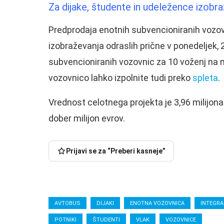
Za dijake, študente in udeležence izobra
Predprodaja enotnih subvencioniranih vozov
izobraževanja odraslih prične v ponedeljek,
subvencioniranih vozovnic za 10 voženj na
vozovnico lahko izpolnite tudi preko
spleta
.
Vrednost celotnega projekta je 3,96 milijona
dober milijon evrov.
Prijavi se za “Preberi kasneje”
AVTOBUS
DIJAKI
ENOTNA VOZOVNICA
INTEGRA
POTNIKI
ŠTUDENTI
VLAK
VOZOVNICE