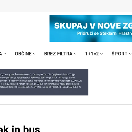
A
OBČINE
BREZ FILTRA
1+1=2
ŠPORT
ak in bus