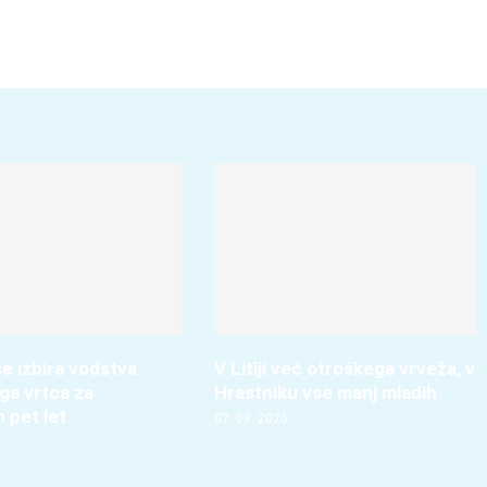
e izbira vodstva
V Litiji več otroškega vrveža, v
ga vrtca za
Hrastniku vse manj mladih
h pet let
07. 08. 2026