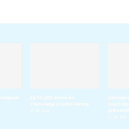
 volanom
Za 56.200 evrov do
Začenja s
stanovanja z veliko teraso
zagorske
prihodnji
07. 08. 2026
07. 08. 2026