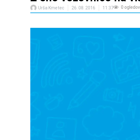
0
ogledov
Urša Kmetec
26. 08. 2016
11:37