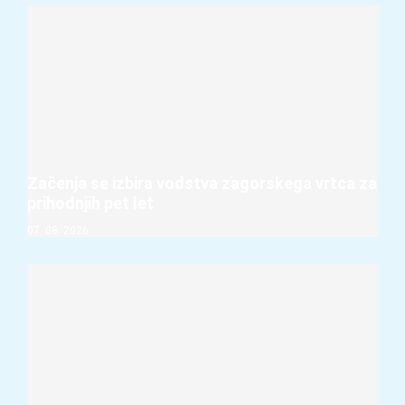
Začenja se izbira vodstva zagorskega vrtca za
prihodnjih pet let
07. 08. 2026