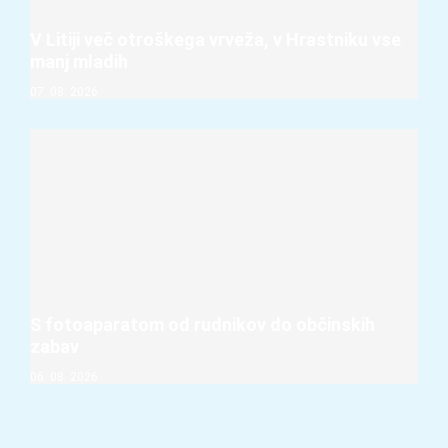
V Litiji več otroškega vrveža, v Hrastniku vse
manj mladih
07. 08. 2026
S fotoaparatom od rudnikov do občinskih
zabav
06. 08. 2026