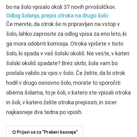
bo na šolo vpisalo okoli 37 novih prvošolčkov.
Odlog šolanja, prepis otroka na drugo šolo
Če menite, da otrok še ni pripravljen na vstop v
šolo, lahko zaprosite za odlog vpisa za eno leto, ki
ga mora odobriti komisija. Otroka vpišete v tisto
šolo, ki spada v vaš šolski okoliš. Ne veste, v kateri
šolski okoliš spadate? Brez skrbi, šola vam bo
poslala vabilo za vpis v šolo. Če želite, da bi otrok
hodil v drugo osnovno šolo, morate to sporočiti
obema šolama, to je šoli, v katero ste vpisali otroka
in šoli, v katero želite otroka prepisati, in sicer
najkasneje dva tedna po vpisih.
Prijavi se za “Preberi kasneje”