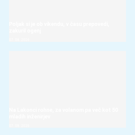
Poljak si je ob vikendu, v času prepovedi,
zakuril ogenj
07. 08. 2026
Na Lakonci rohne, za volanom pa več kot 50
mladih inženirjev
07. 08. 2026