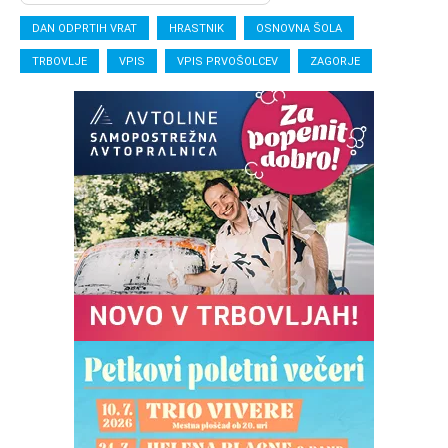
DAN ODPRTIH VRAT
HRASTNIK
OSNOVNA ŠOLA
TRBOVLJE
VPIS
VPIS PRVOŠOLCEV
ZAGORJE