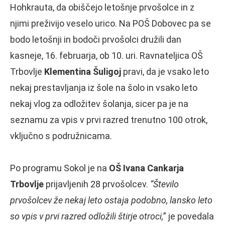
Hohkrauta, da obiščejo letošnje prvošolce in z
njimi preživijo veselo urico. Na POŠ Dobovec pa se
bodo letošnji in bodoči prvošolci družili dan
kasneje, 16. februarja, ob 10. uri. Ravnateljica OŠ
Trbovlje
Klementina Šuligoj
pravi, da je vsako leto
nekaj prestavljanja iz šole na šolo in vsako leto
nekaj vlog za odložitev šolanja, sicer pa je na
seznamu za vpis v prvi razred trenutno 100 otrok,
vključno s podružnicama.
Po programu Sokol je na
OŠ Ivana Cankarja
Trbovlje
prijavljenih 28 prvošolcev.
“Število
prvošolcev že nekaj leto ostaja podobno, lansko leto
so vpis v prvi razred odložili štirje otroci,
” je povedala