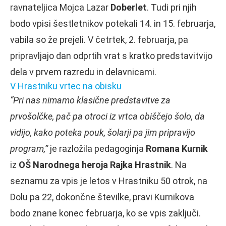
ravnateljica Mojca Lazar
Doberlet
. Tudi pri njih
bodo vpisi šestletnikov potekali 14. in 15. februarja,
vabila so že prejeli. V četrtek, 2. februarja, pa
pripravljajo dan odprtih vrat s kratko predstavitvijo
dela v prvem razredu in delavnicami.
V Hrastniku vrtec na obisku
“Pri nas nimamo klasične predstavitve za
prvošolčke, pač pa otroci iz vrtca obiščejo šolo, da
vidijo, kako poteka pouk, šolarji pa jim pripravijo
program,”
je razložila pedagoginja
Romana Kurnik
iz
OŠ Narodnega heroja Rajka Hrastnik
. Na
seznamu za vpis je letos v Hrastniku 50 otrok, na
Dolu pa 22, dokončne številke, pravi Kurnikova
bodo znane konec februarja, ko se vpis zaključi.