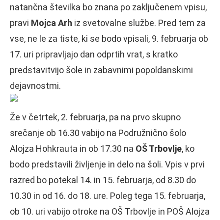
natančna številka bo znana po zaključenem vpisu,
pravi
Mojca Arh
iz svetovalne službe. Pred tem za
vse, ne le za tiste, ki se bodo vpisali, 9. februarja ob
17. uri pripravljajo dan odprtih vrat, s kratko
predstavitvijo šole in zabavnimi popoldanskimi
dejavnostmi.
Že v četrtek, 2. februarja, pa na prvo skupno
srečanje ob 16.30 vabijo na Podružnično šolo
Alojza Hohkrauta in ob 17.30 na
OŠ Trbovlje
, ko
bodo predstavili življenje in delo na šoli. Vpis v prvi
razred bo potekal 14. in 15. februarja, od 8.30 do
10.30 in od 16. do 18. ure. Poleg tega 15. februarja,
ob 10. uri vabijo otroke na OŠ Trbovlje in POŠ Alojza