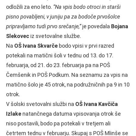
odložili za eno leto.
“Na vpis bodo otroci in starši
pisno povabljeni, v juniju pa za bodoče prvošolce
pripravljamo tudi prvo srečanje,”
je povedala
Bojana
Slekovec
iz svetovalne službe.
Na
OŠ Ivana Skvarče
bodo vpisi v prvi razred
potekali na matični šoli v tednu od 13. do 17.
februarja, od 21. do 23. februarja pa na POŠ
Čemšenik in POŠ Podkum. Na seznamu za vpis na
matično šolo je 45 otrok, na podružničnih pa 9 in 10
otrok.
V šolski svetovalni službi na
OŠ Ivana Kavčiča
Izlake
natančnega datuma vpisovanja otrok še
niso postavili, bodo pa potekali v tretjem ali
četrtem tednu v februarju. Skupaj s POŠ Mlinše se