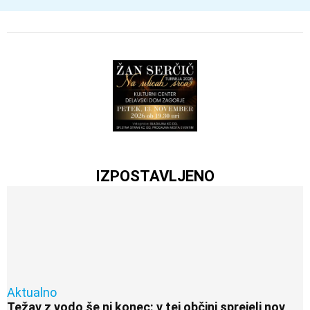
IZPOSTAVLJENO
Aktualno
Težav z vodo še ni konec: v tej občini sprejeli nov