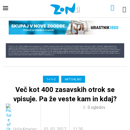
1+1=2
AKTUALNO
Več kot 400 zasavskih otrok se
vpisuje. Pa že veste kam in kdaj?
0
ogledov
Urša Kmetec
01. 02. 2017
11:30