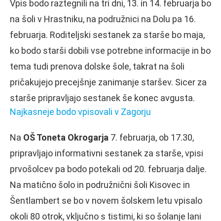
Vpis bodo raztegnili na tri dni, 13. in 14. februarja bo
na šoli v Hrastniku, na podružnici na Dolu pa 16.
februarja. Roditeljski sestanek za starše bo maja,
ko bodo starši dobili vse potrebne informacije in bo
tema tudi prenova dolske šole, takrat na šoli
pričakujejo precejšnje zanimanje staršev. Sicer za
starše pripravljajo sestanek še konec avgusta.
Najkasneje bodo vpisovali v Zagorju
Na
OŠ Toneta Okrogarja
7. februarja, ob 17.30,
pripravljajo informativni sestanek za starše, vpisi
prvošolcev pa bodo potekali od 20. februarja dalje.
Na matično šolo in podružnični šoli Kisovec in
Šentlambert se bo v novem šolskem letu vpisalo
okoli 80 otrok, vključno s tistimi, ki so šolanje lani