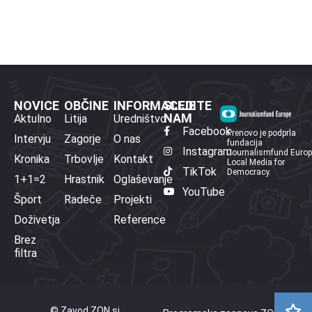
NOVICE
OBČINE
INFORMACIJE
SLEDITE
NAM
Aktulno
Litija
Uredništvo
Facebook
Prenovo je podprla
Intervju
Zagorje
O nas
fundacija
Instagram
Journalismfund Euro
Kronika
Trbovlje
Kontakt
Local Media for
TikTok
Democracy.
1+1=2
Hrastnik
Oglaševanje
YouTube
Šport
Radeče
Projekti
Doživetja
Reference
Brez
filtra
© Zavod ZON.si