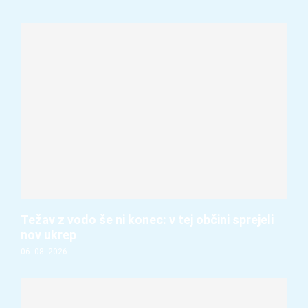
Težav z vodo še ni konec: v tej občini sprejeli
nov ukrep
06. 08. 2026