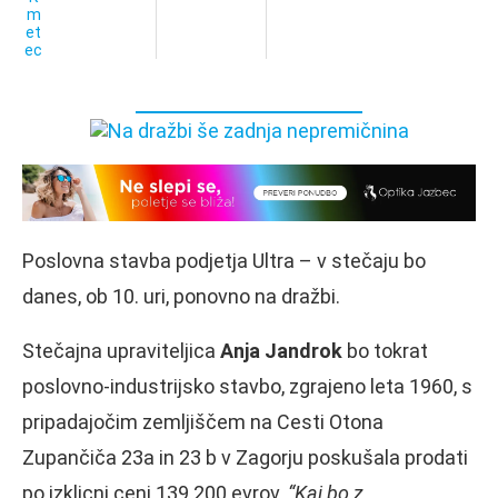
Poslovna stavba podjetja Ultra – v stečaju bo
danes, ob 10. uri, ponovno na dražbi.
Stečajna upraviteljica
Anja Jandrok
bo tokrat
poslovno-industrijsko stavbo, zgrajeno leta 1960, s
pripadajočim zemljiščem na Cesti Otona
Zupančiča 23a in 23 b v Zagorju poskušala prodati
po izklicni ceni 139.200 evrov.
“Kaj bo z