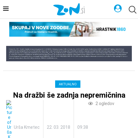
AKTUALNO
Na dražbi še zadnja nepremičnina
2
ogledov
Urša Kmetec
22. 03. 2018
09:38