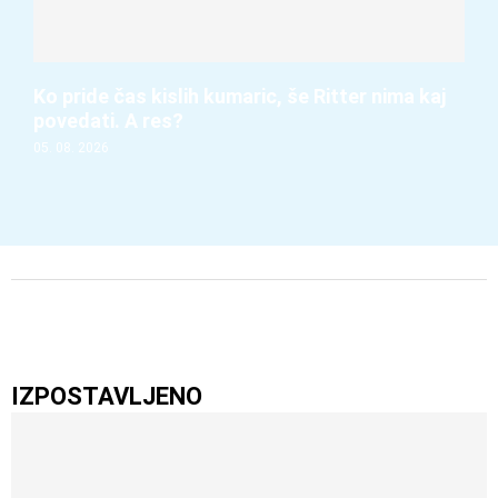
Ko pride čas kislih kumaric, še Ritter nima kaj
povedati. A res?
05. 08. 2026
IZPOSTAVLJENO