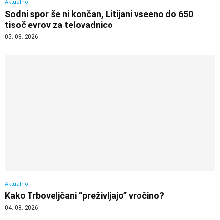
Aktualno
Sodni spor še ni končan, Litijani vseeno do 650
tisoč evrov za telovadnico
05. 08. 2026
Aktualno
Kako Trboveljčani “preživljajo” vročino?
04. 08. 2026