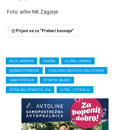
Foto: arhiv NK Zagorje
Prijavi se za “Preberi kasneje”
ANJA JANDROK
DRAŽBA
GLOBAL LEASING
KARMEN PONIKVAR
POSLOVNO-INDUSTRIJSKA STAVBA
SAMO FEŠTAJN
ŠPORTNI OBJEKT
STEČAJNA UPRAVITELJICA
ULTRA - V STEČAJU