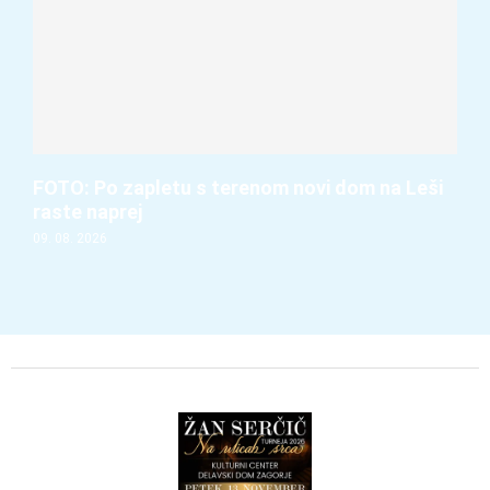
FOTO: Po zapletu s terenom novi dom na Leši
raste naprej
09. 08. 2026