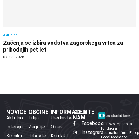
Aktualno
Začenja se izbira vodstva zagorskega vrtca za
prihodnjih pet let
07. 08. 2026
NOVICE
OBČINE
INFORMACIJE
SLEDITE
NAM
Aktulno
Litija
Uredništvo
Facebook
Prenovo je podprla
Intervju
Zagorje
O nas
fundacija
Instagram
Journalismfund Euro
Kronika
Trbovlje
Kontakt
Local Media for