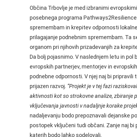
Občina Trbovlje je med izbranimi evropskimi 
posebnega programa Pathways2Resilience ra
spremembam in krepitev odpornosti lokalneg
prilagajanje podnebnim spremembam. Ta se 
organom pri njihovih prizadevanjih za krep
Da bolj pojasnimo. V naslednjem letu in pol
evropskih partnerjev, mentorjev in evropskih 
podnebne odpornosti. V njej naj bi pripravili t
prijazen razvoj.
“Projekt je v tej fazi razisko
aktivnosti kot so strokovne analize, zbiranje 
vključevanja javnosti v nadaljnje korake projek
nadaljevanju bodo prepoznavali dejanske pot
postopek vključeni tudi občani. Zanje naj bi 
katerih bodo lahko sodelovali.