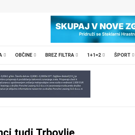
A
OBČINE
BREZ FILTRA
1+1=2
ŠPORT
ci tudi Trbovlje