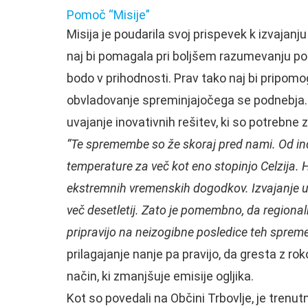
Pomoč “Misije”
Misija je poudarila svoj prispevek k izvajanj
naj bi pomagala pri boljšem razumevanju po
bodo v prihodnosti. Prav tako naj bi pripomogl
obvladovanje spreminjajočega se podnebja. K
uvajanje inovativnih rešitev, ki so potreb
“Te spremembe so že skoraj pred nami. Od indu
temperature za več kot eno stopinjo Celzija. 
ekstremnih vremenskih dogodkov. Izvajanje 
več desetletij. Zato je pomembno, da regionaln
pripravijo na neizogibne posledice teh sprem
prilagajanje nanje pa pravijo, da gresta z rok
način, ki zmanjšuje emisije ogljika.
Kot so povedali na Občini Trbovlje, je trenu