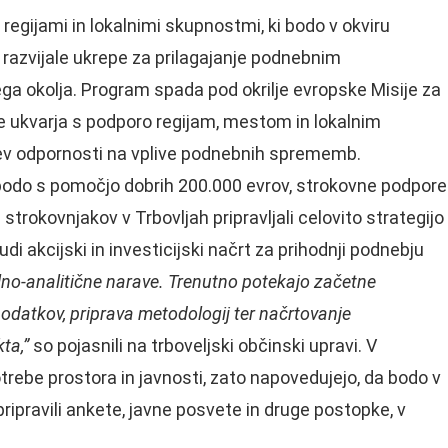
regijami in lokalnimi skupnostmi, ki bodo v okviru
zvijale ukrepe za prilagajanje podnebnim
a okolja. Program spada pod okrilje evropske Misije za
ukvarja s podporo regijam, mestom in lokalnim
itev odpornosti na vplive podnebnih sprememb.
 bodo s pomočjo dobrih 200.000 evrov, strokovne podpore
strokovnjakov v Trbovljah pripravljali celovito strategijo
udi akcijski in investicijski načrt za prihodnji podnebju
valno-analitične narave. Trenutno potekajo začetne
podatkov, priprava metodologij ter načrtovanje
ta,”
so pojasnili na trboveljski občinski upravi. V
rebe prostora in javnosti, zato napovedujejo, da bodo v
pripravili ankete, javne posvete in druge postopke, v