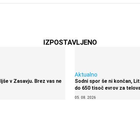
IZPOSTAVLJENO
Aktualno
jše v Zasavju. Brez vas ne
Sodni spor še ni končan, Lit
do 650 tisoč evrov za telov
05. 08. 2026