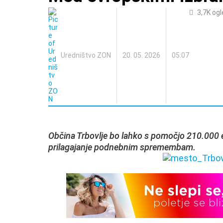
3,7K
ogl
Uredništvo ZON
20. 05. 2026
05:07
Občina Trbovlje bo lahko s pomočjo 210.000 evr
prilagajanje podnebnim spremembam.