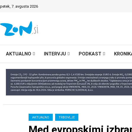
petek, 7. avgusta 2026
AKTUALNO
INTERVJU
PODKAST
KRONIK
AKTUALNO
TRBOVLJE
Med evropskimi izbran