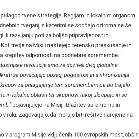
u prilagoditvene strategije. Regijam in lokalnim organom
dnebnih tveganj, s katerimi se soočajo oziroma se še
i k razvijanju poti za boljšo pripravljenost in
ot tretje na Misiji naštejejo terensko preskušanje in
ne za krepitev odpornosti na podnebne spremembe.
strijske revolucije smo že doživeli dvig globalne
Hkrati se povečujejo obseg, pogostost in sinhronizacija
ukrepov za prilagajanje tem spremembam pa bo trajalo
e in lokalne oblasti ter skupnost takoj ukrepajo in se
emb,”
pojasnjujejo na Misiji. Blažitev sprememb in
o v roki. Zagovarjajo, da morajo biti rešitve narejene na
tno v program Misije vključenih 100 evropskih mest, občin