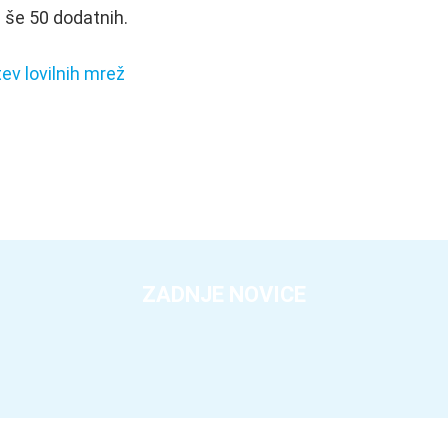
ti še 50 dodatnih.
tev lovilnih mrež
ZADNJE NOVICE