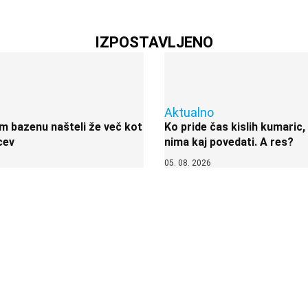
IZPOSTAVLJENO
Aktualno
 bazenu našteli že več kot
Ko pride čas kislih kumaric,
cev
nima kaj povedati. A res?
05. 08. 2026