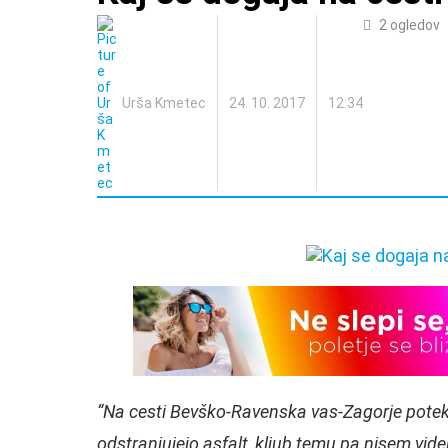
2
ogledov
Urša Kmetec
24. 10. 2017
12:34
“Na cesti Bevško-Ravenska vas-Zagorje poteka
odstranjujejo asfalt, kljub temu pa nisem vide