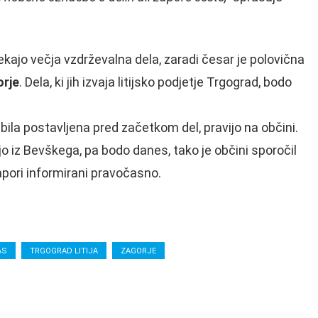
ajo večja vzdrževalna dela, zaradi česar je polovična
orje
. Dela, ki jih izvaja litijsko podjetje Trgograd, bodo
bila postavljena pred začetkom del, pravijo na občini.
jo iz Bevškega, pa bodo danes, tako je občini sporočil
zapori informirani pravočasno.
AS
TRGOGRAD LITIJA
ZAGORJE