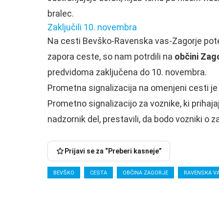
bralec.
Zaključili 10. novembra
Na cesti Bevško-Ravenska vas-Zagorje potek
zapora ceste, so nam potrdili na
občini Zag
predvidoma zaključena do 10. novembra.
Prometna signalizacija na omenjeni cesti je 
Prometno signalizacijo za voznike, ki prihaja
nadzornik del, prestavili, da bodo vozniki o 
Prijavi se za “Preberi kasneje”
BEVŠKO
CESTA
OBČINA ZAGORJE
RAVENSKA V