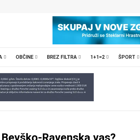
A
OBČINE
BREZ FILTRA
1+1=2
ŠPORT
ti Bevško-Ravenska vas?