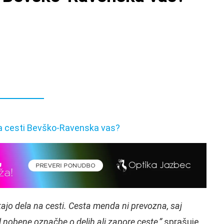
jo dela na cesti. Cesta menda ni prevozna, saj
l nobene označbe o delih ali zapore ceste,”
sprašuje