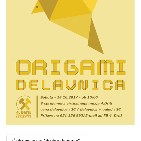
Prijavi se za “Preberi kasneje”