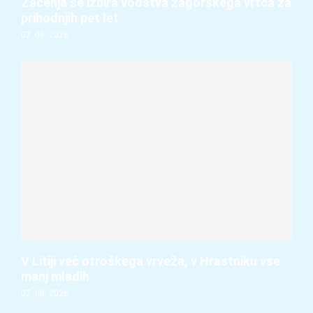
Začenja se izbira vodstva zagorskega vrtca za
prihodnjih pet let
07. 08. 2026
V Litiji več otroškega vrveža, v Hrastniku vse
manj mladih
07. 08. 2026