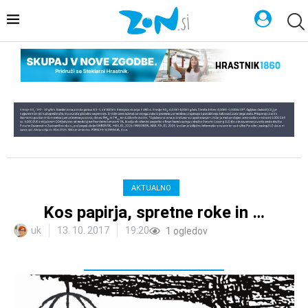
AKTUALNO
Kos papirja, spretne roke in …
uk
13. 10. 2017
19:20
1
ogledov