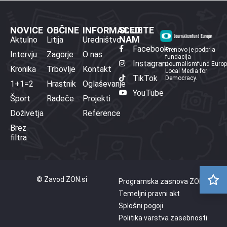
NOVICE
OBČINE
INFORMACIJE
SLEDITE
NAM
Aktulno
Litija
Uredništvo
Facebook
Prenovo je podprla
Intervju
Zagorje
O nas
fundacija
Instagram
Journalismfund Euro
Kronika
Trbovlje
Kontakt
Local Media for
TikTok
Democracy.
1+1=2
Hrastnik
Oglaševanje
YouTube
Šport
Radeče
Projekti
Doživetja
Reference
Brez
filtra
© Zavod ZON.si
Programska zasnova ZON
Temeljni pravni akt
Splošni pogoji
Politika varstva zasebnosti