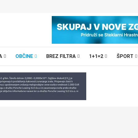
A
OBČINE
BREZ FILTRA
1+1=2
ŠPORT