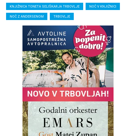
KNJIŽNICA TONETA SELIŠKARJA TRBOVLJE
NOČ V KNJIŽNICI
NOČ Z ANDERSENOM
TRBOVLJE