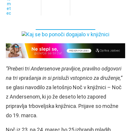
“Preberi tri Andersenove pravljice, pravilno odgovori
na tri vprašanja in si prisluži vstopnico za druženje,”
se glasi navodilo za letošnjo Noč v knjižnici – Noč
z Andersenom, ki jo že deseto leto zapored
pripravlja trboveljska knjižnica. Prijave so možne
do 19. marca.
Noč iz 23. na 24. marec bo 25 izbranih mladih