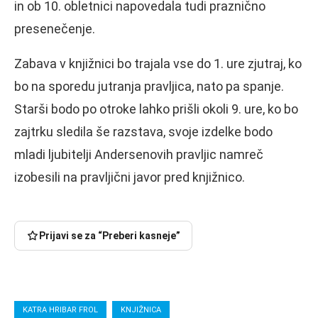
in ob 10. obletnici napovedala tudi praznično
presenečenje.
Zabava v knjižnici bo trajala vse do 1. ure zjutraj, ko
bo na sporedu jutranja pravljica, nato pa spanje.
Starši bodo po otroke lahko prišli okoli 9. ure, ko bo
zajtrku sledila še razstava, svoje izdelke bodo
mladi ljubitelji Andersenovih pravljic namreč
izobesili na pravljični javor pred knjižnico.
Prijavi se za “Preberi kasneje”
KATRA HRIBAR FROL
KNJIŽNICA