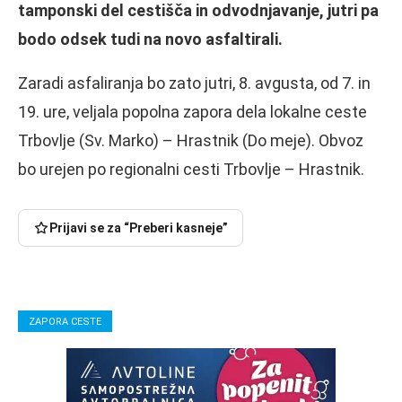
tamponski del cestišča in odvodnjavanje, jutri pa
bodo odsek tudi na novo asfaltirali.
Zaradi asfaliranja bo zato jutri, 8. avgusta, od 7. in
19. ure, veljala popolna zapora dela lokalne ceste
Trbovlje (Sv. Marko) – Hrastnik (Do meje). Obvoz
bo urejen po regionalni cesti Trbovlje – Hrastnik.
Prijavi se za “Preberi kasneje”
ZAPORA CESTE