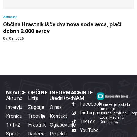
Aktualno
Občina Hrastnik išče dva nova sodelavca, plači
dobrih 2.000 evrov
05. 08. 2026
NOVICE
OBČINE
INFORMACIJE
SLEDITE
NAM
Aktulno
Litija
Uredništvo
Facebook
Prenovo je podprla
Intervju
Zagorje
O nas
fundacija
Instagram
Journalismfund Euro
Kronika
Trbovlje
Kontakt
Local Media for
TikTok
Democracy.
1+1=2
Hrastnik
Oglaševanje
YouTube
Šport
Radeče
Projekti