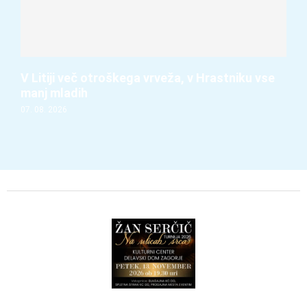
V Litiji več otroškega vrveža, v Hrastniku vse
manj mladih
07. 08. 2026