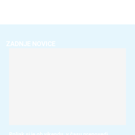
ZADNJE NOVICE
Poljak si je ob vikendu, v času prepovedi,