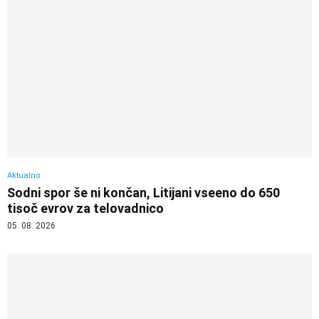
Aktualno
Sodni spor še ni končan, Litijani vseeno do 650
tisoč evrov za telovadnico
05. 08. 2026