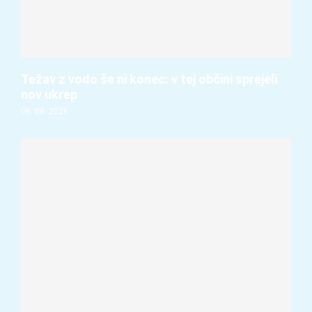
Težav z vodo še ni konec: v tej občini sprejeli
nov ukrep
06. 08. 2026