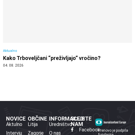
Aktualno
Kako Trboveljčani “preživljajo” vročino?
04. 08. 2026
NOVICE
OBČINE
INFORMACIJE
SLEDITE
NAM
Aktulno
Litija
Uredništvo
Facebook
Prenovo je podprla
Intervju
Zagorje
O nas
fundacija