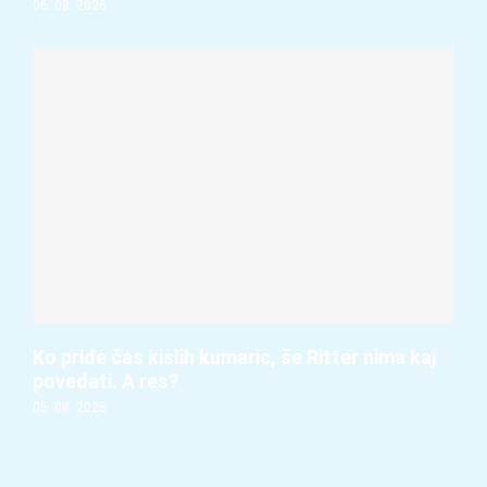
06. 08. 2026
Ko pride čas kislih kumaric, še Ritter nima kaj
povedati. A res?
05. 08. 2026