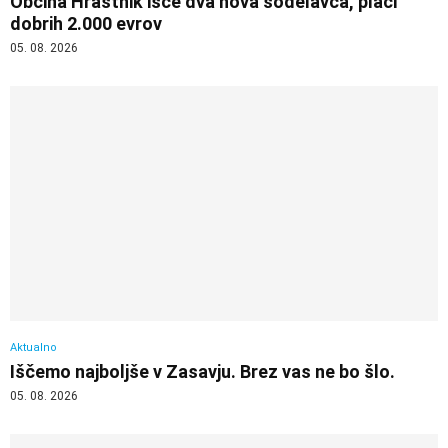
Občina Hrastnik išče dva nova sodelavca, plači
dobrih 2.000 evrov
05. 08. 2026
Aktualno
Iščemo najboljše v Zasavju. Brez vas ne bo šlo.
05. 08. 2026