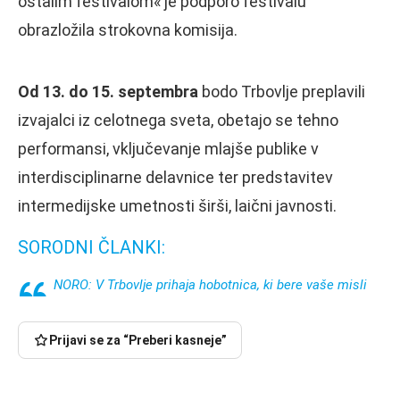
ostalim festivalom« je podporo festivalu
obrazložila strokovna komisija.
Od 13. do 15. septembra
bodo Trbovlje preplavili
izvajalci iz celotnega sveta, obetajo se tehno
performansi, vključevanje mlajše publike v
interdisciplinarne delavnice ter predstavitev
intermedijske umetnosti širši, laični javnosti.
SORODNI ČLANKI:
NORO: V Trbovlje prihaja hobotnica, ki bere vaše misli
Prijavi se za “Preberi kasneje”